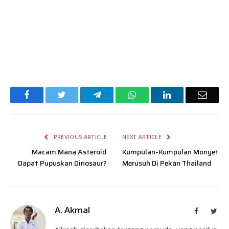
Facebook
Twitter
Telegram
WhatsApp
LinkedIn
Email
PREVIOUS ARTICLE
NEXT ARTICLE
Macam Mana Asteroid
Kumpulan-Kumpulan Monyet
Dapat Pupuskan Dinosaur?
Merusuh Di Pekan Thailand
A. Akmal
Facebook
Twit