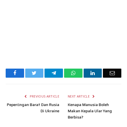
Facebook
Twitter
Telegram
WhatsApp
LinkedIn
Email
PREVIOUS ARTICLE
NEXT ARTICLE
Peperαngan Barat Dan Rusia
Kenapa Manusia Boleh
Di Ukraine
Makan Kepala Ular Yang
Berbisa?