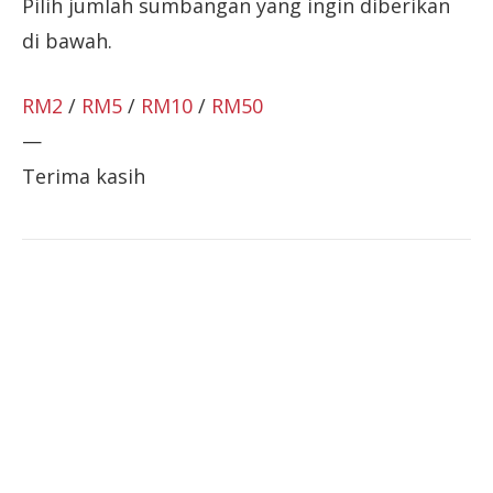
Pilih jumlah sumbangan yang ingin diberikan
di bawah.
RM2
/
RM5
/
RM10
/
RM50
—
Terima kasih