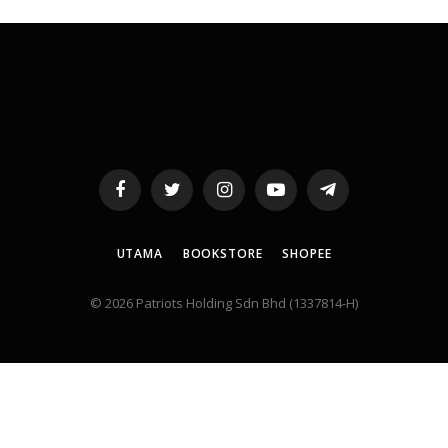
Facebook
Twitter
Instagram
YouTube
Telegram
UTAMA
BOOKSTORE
SHOPEE
© 2026 Patriots Holding Sdn Bhd (1337814-H)