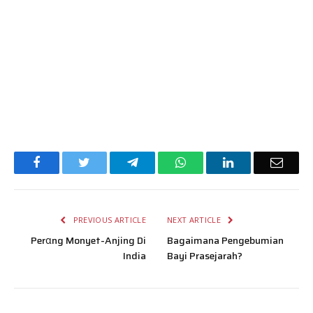
Facebook
Twitter
Telegram
WhatsApp
LinkedIn
Email
PREVIOUS ARTICLE
NEXT ARTICLE
Perαng Monyet-Anjing Di
Bagaimana Pengebumian
India
Bayi Prasejarah?