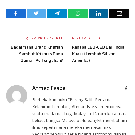
Facebook
Twitter
Telegram
WhatsApp
LinkedIn
Email
PREVIOUS ARTICLE
NEXT ARTICLE
Bagaimana Orang Kristian
Kenapa CEO-CEO Dari India
Sambut Krismas Pada
Kuasai Lembah Silikon
Zaman Pertengahan?
Amerika?
Ahmad Faezal
Face
Berbekalkan buku “Perang Salib Pertama:
Kelahiran Templar”, Ahmad Faezal mempunyai
suatu matlamat bagi Malaysia. Dalam kaca mata
beliau, bangsa Melayu perlu bangkit membaham
ilmu sepertimana mereka memakan nasi.
Seorang pengikut setia bidang astronomi dan isu