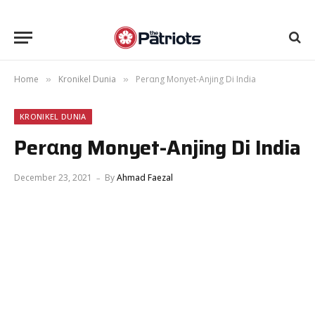
Home
Kronikel Dunia
Perαng Monyet-Anjing Di India
»
»
KRONIKEL DUNIA
Perαng Monyet-Anjing Di India
December 23, 2021
By
Ahmad Faezal