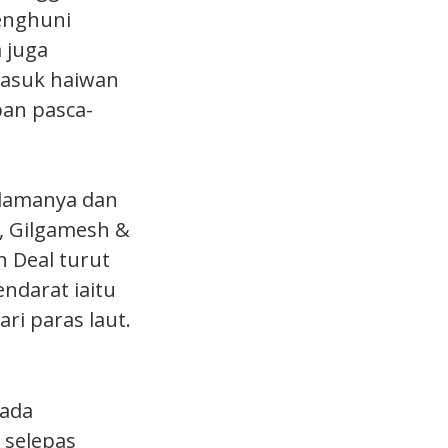
enghuni
a juga
asuk haiwan
an pasca-
lamanya dan
, Gilgamesh &
n Deal turut
ndarat iaitu
ri paras laut.
pada
 selepas