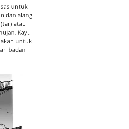
asas untuk
an dan alang
tar) atau
hujan. Kayu
nakan untuk
kan badan