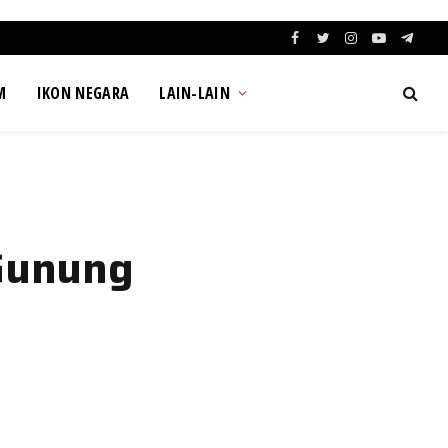
Facebook
Twitter
Instagram
YouTube
Teleg
M
IKON NEGARA
LAIN-LAIN
 Gunung