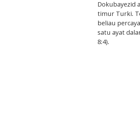
Dokubayezid a
timur Turki. T
beliau percay
satu ayat dal
8:4).