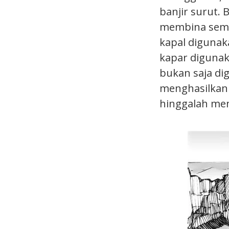
banjir surut.
membina semul
kapal diguna
kapar digunak
bukan saja di
menghasilkan
hinggalah me