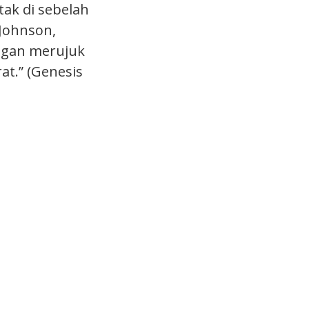
ak di sebelah
 Johnson,
engan merujuk
at.” (Genesis