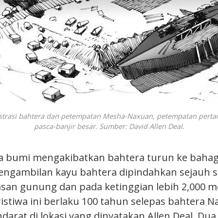
lustrasi bahtera dan petempatan Mesha-Naxuan, petempatan pert
pasca-banjir besar. Sumber: David Allen Deal.
a bumi mengakibatkan bahtera turun ke baha
pengambilan kayu bahtera dipindahkan sejauh 
san gunung dan pada ketinggian lebih 2,000 me
ristiwa ini berlaku 100 tahun selepas bahtera N
darat di lokasi yang dinyatakan Allen Deal. Dua