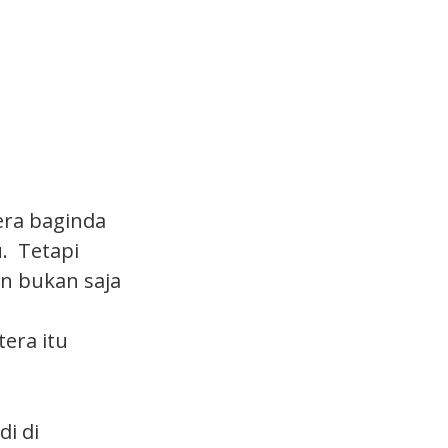
era baginda
. Tetapi
n bukan saja
era itu
i di