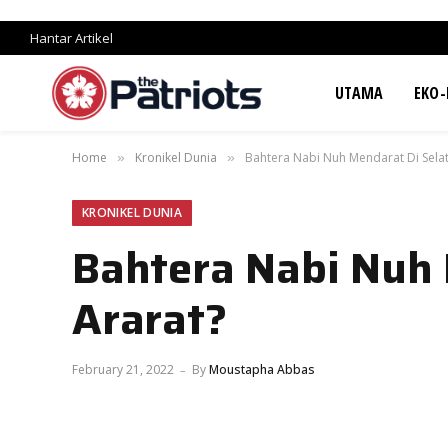
Hantar Artikel
UTAMA
EKO-
Home
Kronikel Dunia
Bahtera Nabi Nuh Mendarat Di Sela
»
»
KRONIKEL DUNIA
Bahtera Nabi Nuh
Ararat?
February 21, 2022
By
Moustapha Abbas