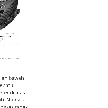
ama manusia
gian bawah
sebatu
ter di atas
abi Nuh a.s
 bekas tapak