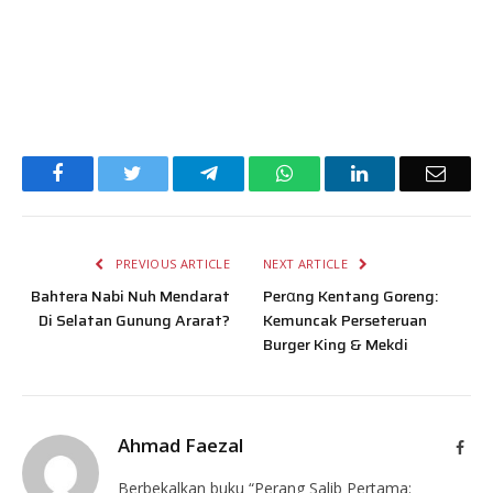
Facebook
Twitter
Telegram
WhatsApp
LinkedIn
Email
PREVIOUS ARTICLE
NEXT ARTICLE
Bahtera Nabi Nuh Mendarat
Perαng Kentang Goreng:
Di Selatan Gunung Ararat?
Kemuncak Perseteruan
Burger King & Mekdi
Ahmad Faezal
Face
Berbekalkan buku “Perang Salib Pertama: