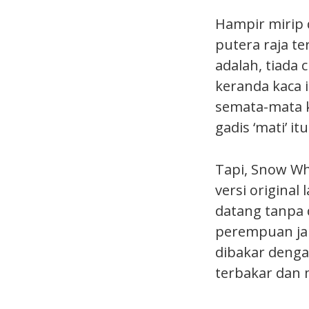
Hampir mirip 
putera raja t
adalah, tiada 
keranda kaca i
semata-mata k
gadis ‘mati’ it
Tapi, Snow Wh
versi original
datang tanpa 
perempuan jah
dibakar denga
terbakar dan 