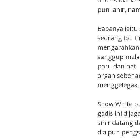
and as black 
pun lahir, na
Bapanya iaitu
seorang ibu t
mengarahkan 
sanggup mela
paru dan hati
organ sebenar
menggelegak, 
Snow White pu
gadis ini dija
sihir datang 
dia pun pengs