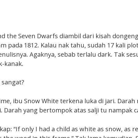
d the Seven Dwarfs diambil dari kisah dongen
 pada 1812. Kalau nak tahu, sudah 17 kali plot
nulisnya. Agaknya, sebab terlalu dark. Tak ses
k-kanak.
 sangat?
ime, ibu Snow White terkena luka di jari. Dara
ji. Darah yang bertompok atas salji tu nampak c
ap: “If only I had a child as white as snow, as r