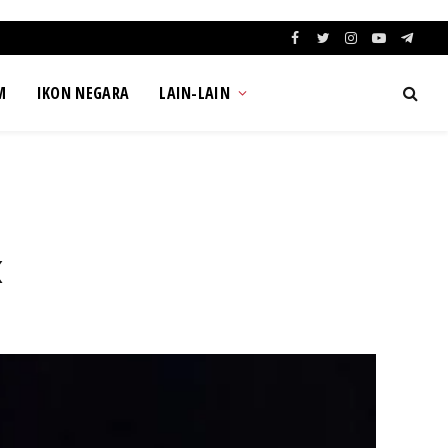
Facebook
Twitter
Instagram
YouTube
Teleg
M
IKON NEGARA
LAIN-LAIN
k