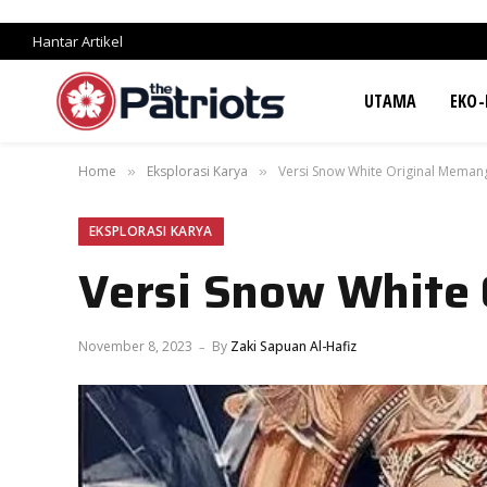
Hantar Artikel
UTAMA
EKO-
Home
Eksplorasi Karya
Versi Snow White Original Meman
»
»
EKSPLORASI KARYA
Versi Snow White
November 8, 2023
By
Zaki Sapuan Al-Hafiz