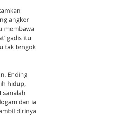
akamkan
ang angker
 itu membawa
’ gadis itu
u tak tengok
in. Ending
ih hidup,
I sanalah
logam dan ia
ambil dirinya