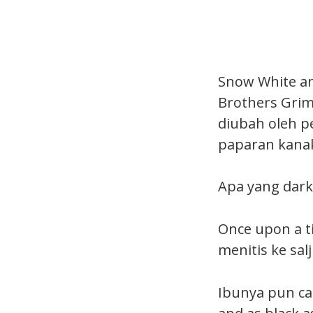
Snow White an
Brothers Grimm
diubah oleh pe
paparan kana
Apa yang dark
Once upon a t
menitis ke sal
Ibunya pun cak