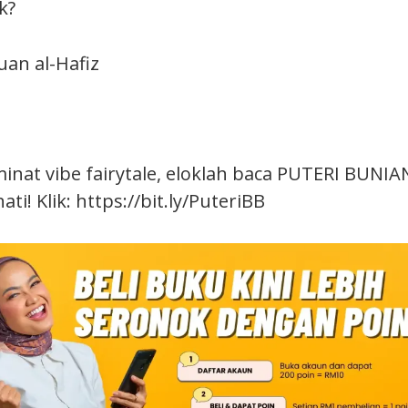
k?
uan al-Hafiz
inat vibe fairytale, eloklah baca PUTERI BUNI
ti! Klik: https://bit.ly/PuteriBB