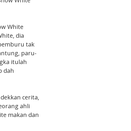
 Snow White
now White
hite, dia
pemburu tak
ntung, paru-
gka itulah
p dah
dekkan cerita,
seorang ahli
ite makan dan