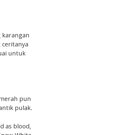
g karangan
 ceritanya
uai untuk
h merah pun
antik pulak.
ed as blood,