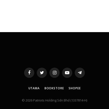
Facebook
Twitter
Instagram
YouTube
Telegram
UTAMA
BOOKSTORE
SHOPEE
© 2026 Patriots Holding Sdn Bhd (1337814-H)