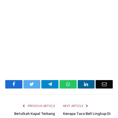
Facebook
Twitter
Telegram
WhatsApp
LinkedIn
Email
PREVIOUS ARTICLE
NEXT ARTICLE
Betulkah Kapal Terbang
Kenapa Taco Bell Lingkup Di