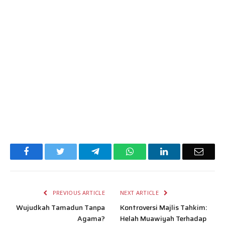
Facebook
Twitter
Telegram
WhatsApp
LinkedIn
Email
PREVIOUS ARTICLE
NEXT ARTICLE
Wujudkah Tamadun Tanpa
Kontroversi Majlis Tahkim:
Agama?
Helah Muawiyah Terhadap