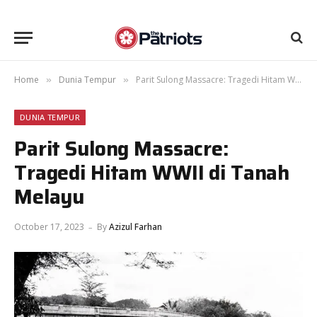
Home
Dunia Tempur
Parit Sulong Massacre: Tragedi Hitam WWII di Tanah Melayu
»
»
DUNIA TEMPUR
Parit Sulong Massacre:
Tragedi Hitam WWII di Tanah
Melayu
October 17, 2023
By
Azizul Farhan