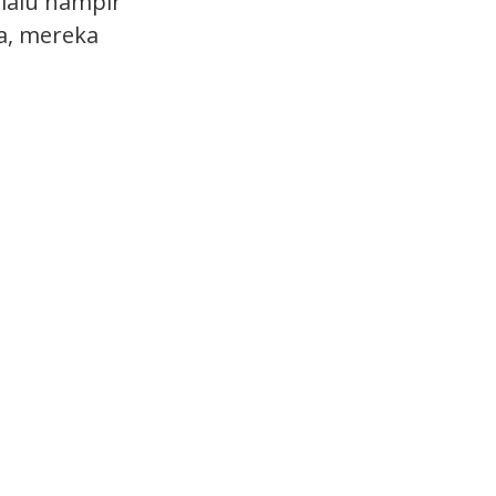
rlalu hampir
a, mereka