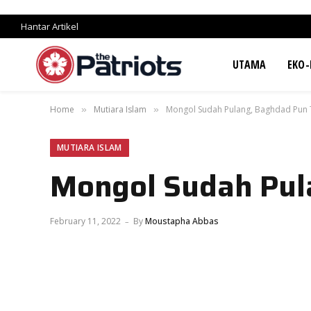
Hantar Artikel
UTAMA
EKO-
Home
Mutiara Islam
Mongol Sudah Pulang, Baghdad Pun
»
»
MUTIARA ISLAM
Mongol Sudah Pul
February 11, 2022
By
Moustapha Abbas