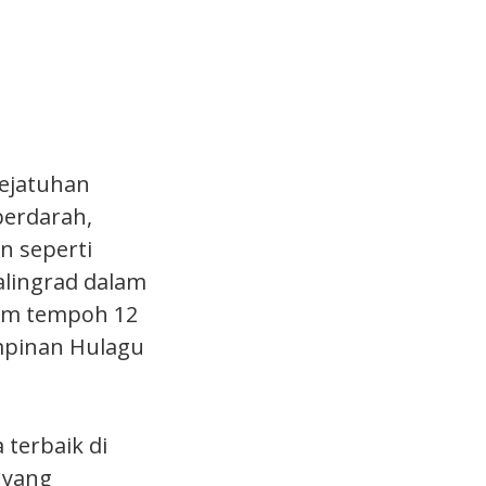
kejatuhan
berdarah,
n seperti
lingrad dalam
lam tempoh 12
impinan Hulagu
 terbaik di
 yang