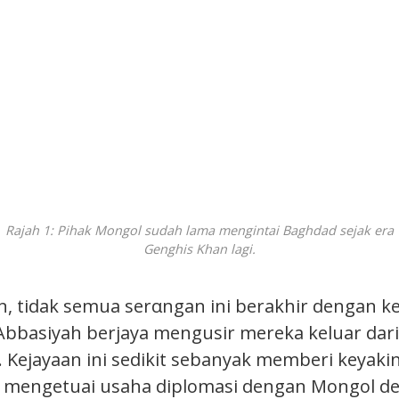
Rajah 1: Pihak Mongol sudah lama mengintai Baghdad sejak era
Genghis Khan lagi.
 tidak semua serαngan ini berakhir dengan kej
Abbasiyah berjaya mengusir mereka keluar dari
. Kejayaan ini sedikit sebanyak memberi keyak
 mengetuai usaha diplomasi dengan Mongol d