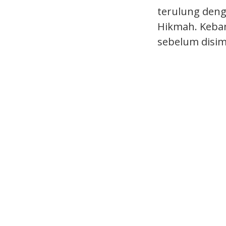
terulung deng
Hikmah. Keban
sebelum disim