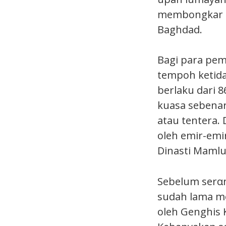
membongkar p
Baghdad.
Bagi para pem
tempoh ketida
berlaku dari 8
kuasa sebenar
atau tentera. 
oleh emir-emir
Dinasti Mamlu
Sebelum serαn
sudah lama me
oleh Genghis 