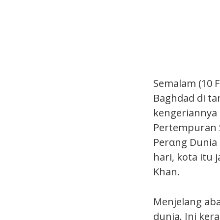
Semalam (10 F
Baghdad di tan
kengeriannya m
Pertempuran 
Perαng Dunia 
hari, kota it
Khan.
Menjelang aba
dunia. Ini ke