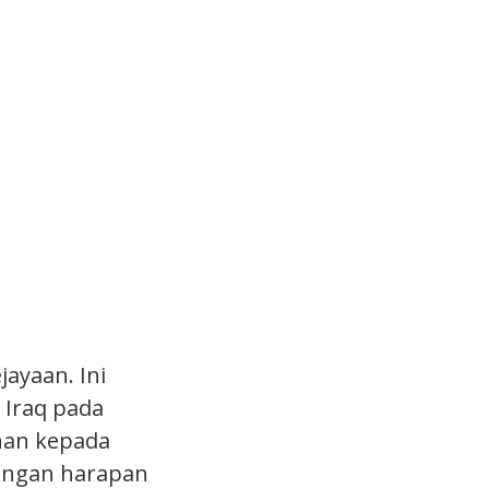
ayaan. Ini
 Iraq pada
inan kepada
engan harapan