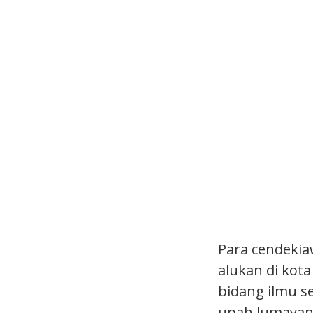
Para cendekia
alukan di kot
bidang ilmu s
upah lumayan.