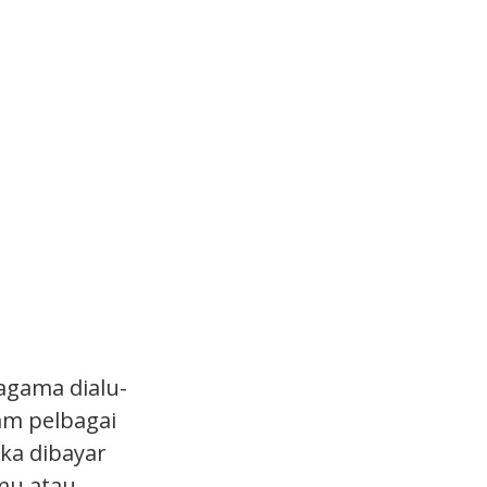
agama dialu-
am pelbagai
ka dibayar
mu atau