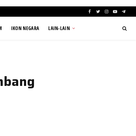
Facebook
Twitter
Instagram
YouTube
Teleg
M
IKON NEGARA
LAIN-LAIN
mbang