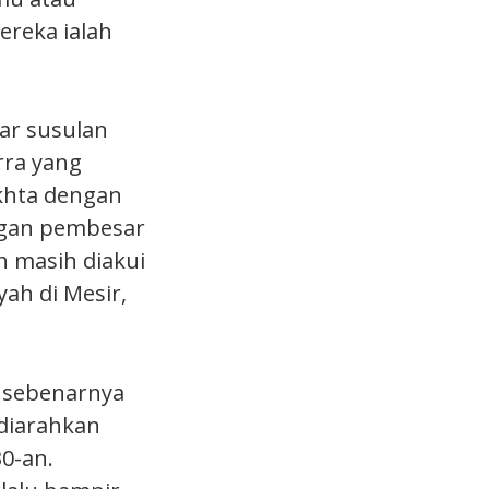
reka ialah
ar susulan
rra yang
akhta dengan
ngan pembesar
h masih diakui
yah di Mesir,
 sebenarnya
diarahkan
0-an.