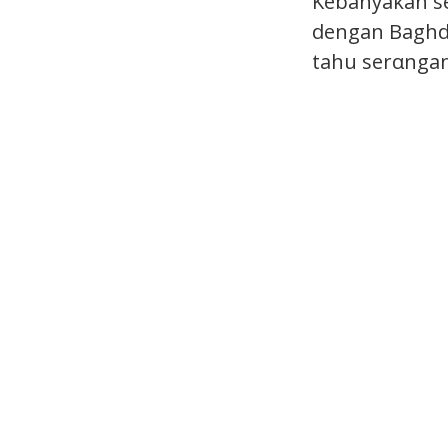
Kebanyakan se
dengan Baghda
tahu serαngan