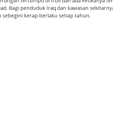
rαngan tertumpu di Irbil dan ada ketikanya te
d. Bagi penduduk Iraq dan kawasan sekitarny
 sebegini kerap berlaku setiap tahun.