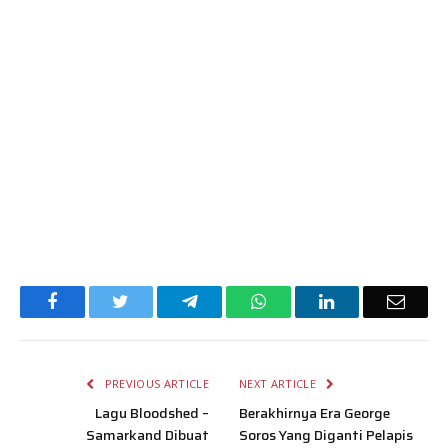
Facebook
Twitter
Telegram
WhatsApp
LinkedIn
Email
PREVIOUS ARTICLE
NEXT ARTICLE
Lagu Bloodshed –
Berakhirnya Era George
Samarkand Dibuat
Soros Yang Diganti Pelapis