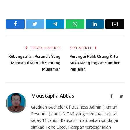
Facebook
Twitter
Telegram
WhatsApp
LinkedIn
Email
PREVIOUS ARTICLE
NEXT ARTICLE
Kebangsatan Perancis Yang
Perangai Pelik Orang Kita
Mencabul Maruah Seorang
Suka Mengangkat Sumber
Muslimah
Penjajah
Moustapha Abbas
Facebook
Twit
Graduan Bachelor of Business Admin (Human
Resource) dari UNITAR yang meminati sejarah
sejak 11 tahun. Ketika ini merupakan saudagar
simkad Tone Excel. Harapan terbesar ialah