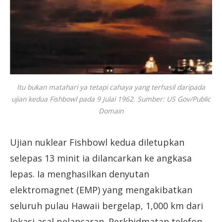
Itu bukan matahari ya tetapi cahaya yang terhasil daripada
ujian kedua Fishbowl pada 9 Julai 1962. Sumber: US Gov/Public
Domain
Ujian nuklear Fishbowl kedua diletupkan
selepas 13 minit ia dilancarkan ke angkasa
lepas. Ia menghasilkan denyutan
elektromagnet (EMP) yang mengakibatkan
seluruh pulau Hawaii bergelap, 1,000 km dari
lokasi asal pelancaran. Perkhidmatan telefon