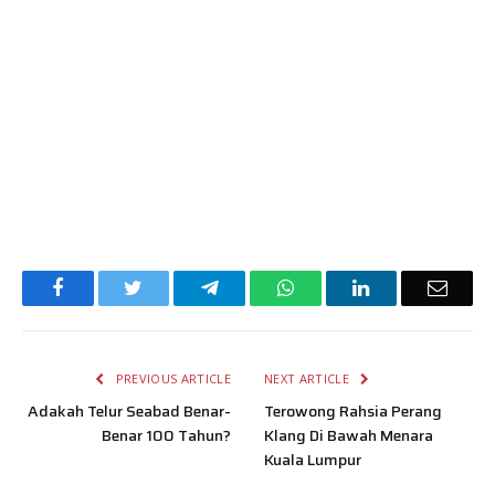
Facebook
Twitter
Telegram
WhatsApp
LinkedIn
Email
PREVIOUS ARTICLE
NEXT ARTICLE
Adakah Telur Seabad Benar-
Terowong Rahsia Perang
Benar 100 Tahun?
Klang Di Bawah Menara
Kuala Lumpur