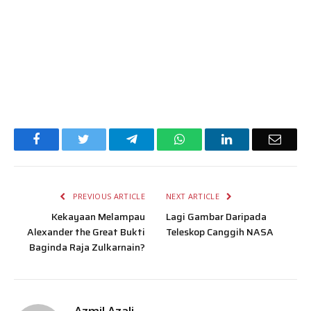
Facebook
Twitter
Telegram
WhatsApp
LinkedIn
Email
PREVIOUS ARTICLE
NEXT ARTICLE
Kekayaan Melampau
Lagi Gambar Daripada
Alexander the Great Bukti
Teleskop Canggih NASA
Baginda Raja Zulkarnain?
Azmil Azali