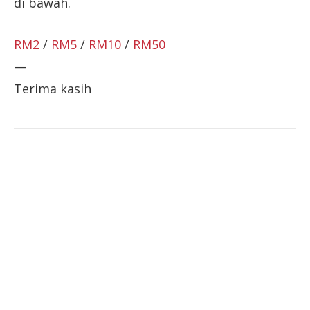
di bawah.
RM2
/
RM5
/
RM10
/
RM50
—
Terima kasih