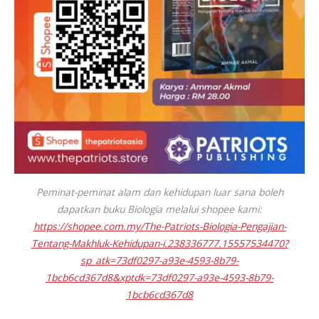
Peminat-peminat alam dan kehidupan luar sana boleh
dapatkan buku Biologia melalui shopee kami:
https://shopee.com.my/The-Patriots-Biologia-Pengajian-
Tentang-Makhluk-Kehidupan-i.238336777.15557534470?
sp_atk=73df0297-a93e-4593-8b79-
1bcb6cd367d8&xptdk=73df0297-a93e-4593-8b79-
1bcb6cd367d8