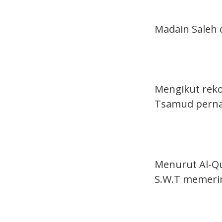
Madain Saleh 
Mengikut reko
Tsamud perna
Menurut Al-Q
S.W.T memerin