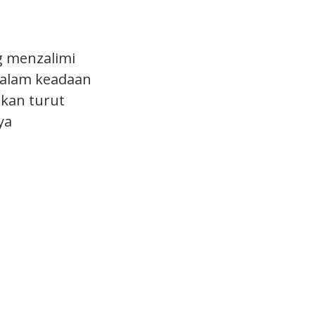
g menzalimi
 dalam keadaan
kan turut
ya