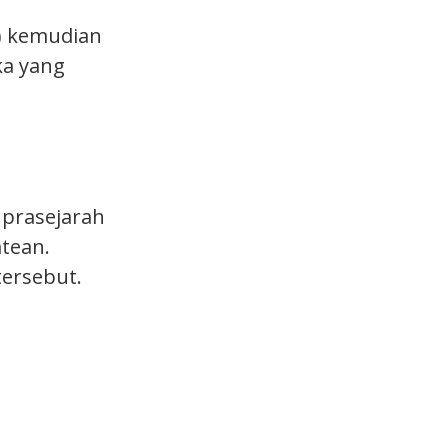
) kemudian
ka yang
 prasejarah
atean.
tersebut.