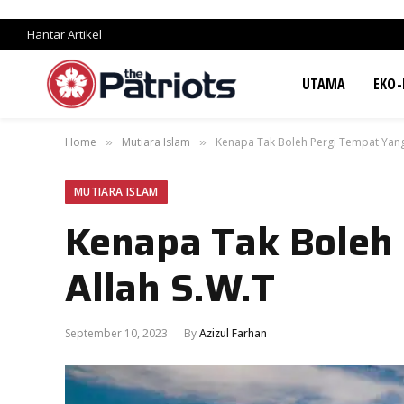
Hantar Artikel
UTAMA
EKO-
Home
Mutiara Islam
Kenapa Tak Boleh Pergi Tempat Yang 
»
»
MUTIARA ISLAM
Kenapa Tak Boleh 
Allah S.W.T
September 10, 2023
By
Azizul Farhan