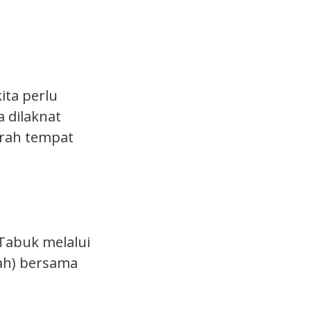
ta perlu
 dilaknat
arah tempat
Tabuk melalui
ah) bersama