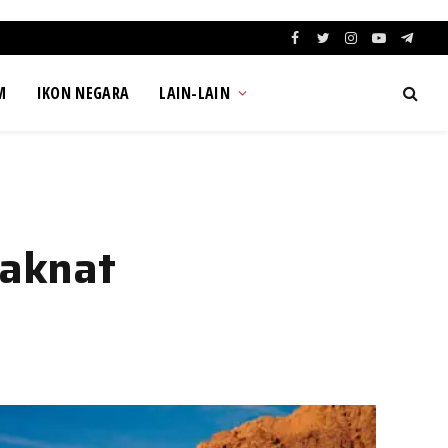
Facebook
Twitter
Instagram
YouTube
Teleg
M
IKON NEGARA
LAIN-LAIN
laknat