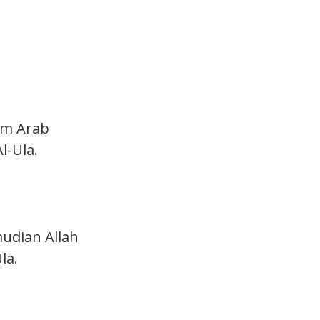
um Arab
-Ula.
udian Allah
la.