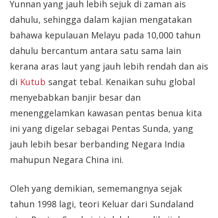
Yunnan yang jauh lebih sejuk di zaman ais
dahulu, sehingga dalam kajian mengatakan
bahawa kepulauan Melayu pada 10,000 tahun
dahulu bercantum antara satu sama lain
kerana aras laut yang jauh lebih rendah dan ais
di
Kutub
sangat tebal. Kenaikan suhu global
menyebabkan banjir besar dan
menenggelamkan kawasan pentas benua kita
ini yang digelar sebagai Pentas Sunda, yang
jauh lebih besar berbanding Negara India
mahupun Negara China ini.
Oleh yang demikian, sememangnya sejak
tahun 1998 lagi, teori Keluar dari Sundaland