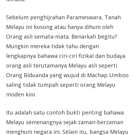
Sebelum penghijrahan Parameswara, Tanah
Melayu ini kosong atau hanya dihuni oleh
Orang asli semata-mata. Benarkah begitu?
Mungkin mereka tidak tahu dengan
lengkapnya bahawa ciri-ciri fizikal dan budaya
orang asli terutamanya Melayu asli seperti
Orang Biduanda yang wujud di Machap Umboo
saling tidak tumpah seperti orang Melayu
moden kini.
Itu adalah satu contoh bukti penting bahawa
Melayu semenangnya sejak zaman-berzaman
menghuni negara ini. Selain itu, bangsa Melayu