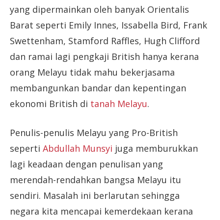
yang dipermainkan oleh banyak Orientalis
Barat seperti Emily Innes, Issabella Bird, Frank
Swettenham, Stamford Raffles, Hugh Clifford
dan ramai lagi pengkaji British hanya kerana
orang Melayu tidak mahu bekerjasama
membangunkan bandar dan kepentingan
ekonomi British di
tanah Melayu
.
Penulis-penulis Melayu yang Pro-British
seperti
Abdullah Munsyi
juga memburukkan
lagi keadaan dengan penulisan yang
merendah-rendahkan bangsa Melayu itu
sendiri. Masalah ini berlarutan sehingga
negara kita mencapai kemerdekaan kerana