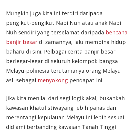
Mungkin juga kita ini terdiri daripada
pengikut-pengikut Nabi Nuh atau anak Nabi
Nuh sendiri yang terselamat daripada
bencana
banjir besar
di zamannya, lalu membina hidup
baharu di sini. Pelbagai cerita banjir besar
berlegar-legar di seluruh kelompok bangsa
Melayu-polinesia terutamanya orang Melayu
asli sebagai
menyokong
pendapat ini.
Jika kita menilai dari segi logik akal, bukankah
kawasan khatulistiwayang lebih panas dan
merentangi kepulauan Melayu ini lebih sesuai
didiami berbanding kawasan Tanah Tinggi