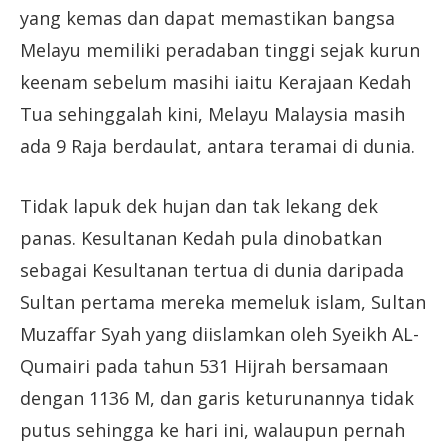
yang kemas dan dapat memastikan bangsa
Melayu memiliki peradaban tinggi sejak kurun
keenam sebelum masihi iaitu Kerajaan Kedah
Tua sehinggalah kini, Melayu Malaysia masih
ada 9 Raja berdaulat, antara teramai di dunia.
Tidak lapuk dek hujan dan tak lekang dek
panas. Kesultanan Kedah pula dinobatkan
sebagai Kesultanan tertua di dunia daripada
Sultan pertama mereka memeluk islam, Sultan
Muzaffar Syah yang diislamkan oleh Syeikh AL-
Qumairi pada tahun 531 Hijrah bersamaan
dengan 1136 M, dan garis keturunannya tidak
putus sehingga ke hari ini, walaupun pernah