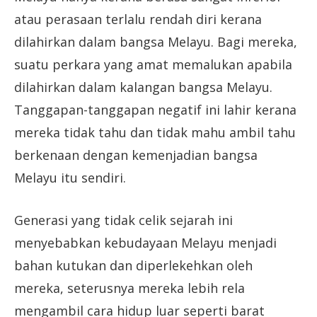
atau perasaan terlalu rendah diri kerana
dilahirkan dalam bangsa Melayu. Bagi mereka,
suatu perkara yang amat memalukan apabila
dilahirkan dalam kalangan bangsa Melayu.
Tanggapan-tanggapan negatif ini lahir kerana
mereka tidak tahu dan tidak mahu ambil tahu
berkenaan dengan kemenjadian bangsa
Melayu itu sendiri.
Generasi yang tidak celik sejarah ini
menyebabkan kebudayaan Melayu menjadi
bahan kutukan dan diperlekehkan oleh
mereka, seterusnya mereka lebih rela
mengambil cara hidup luar seperti barat