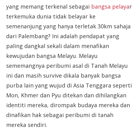
yang memang terkenal sebagai
bangsa pelaya
r
terkemuka dunia tidak belayar ke
semenanjung yang hanya terletak 30km sahaja
dari Palembang? Ini adalah pendapat yang
paling dangkal sekali dalam menafikan
kewujudan bangsa Melayu. Melayu
sememangnya peribumi asal di Tanah Melayu
ini dan masih survive dikala banyak bangsa
purba lain yang wujud di Asia Tenggara seperti
Mon, Khmer dan Pyu ditekan dan dihilangkan
identiti mereka, dirompak budaya mereka dan
dinafikan hak sebagai peribumi di tanah
mereka sendiri.