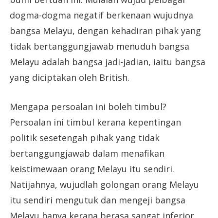
dogma-dogma negatif berkenaan wujudnya
bangsa Melayu, dengan kehadiran pihak yang
tidak bertanggungjawab menuduh bangsa
Melayu adalah bangsa jadi-jadian, iaitu bangsa
yang diciptakan oleh British.
Mengapa persoalan ini boleh timbul?
Persoalan ini timbul kerana kepentingan
politik sesetengah pihak yang tidak
bertanggungjawab dalam menafikan
keistimewaan orang Melayu itu sendiri.
Natijahnya, wujudlah golongan orang Melayu
itu sendiri mengutuk dan mengeji bangsa
Melayu hanya kerana berasa sangat inferior