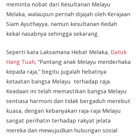
meminta nobat dari Kesultanan Melayu
Melaka, walaupun pernah dijajah oleh Kerajaan
Siam Ayuthayya, namun kesultanan Kedah
kekal nasabnya sehingga sekarang.
Seperti kata Laksamana Hebat Melaka,
Datuk
Hang Tuah
, “Pantang anak Melayu menderhaka
kepada raja,” begitu jugalah hebatnya
ketaatan bangsa Melayu terhadap raja.
Keadaan ini telah memastikan bangsa Melayu
sentiasa harmoni dan tidak bergaduh merebut
kuasa, dengan kebanyakan raja-raja Melayu
sangat perihatin terhadap rakyat jelata
mereka dan mewujudkan hubungan sosial