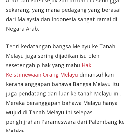
Arab dan Parsi sejak zaman dahulu sehingga
sekarang, yang mana pedagang yang berasal
dari Malaysia dan Indonesia sangat ramai di
Negara Arab.
Teori kedatangan bangsa Melayu ke Tanah
Melayu juga sering dijadikan isu oleh
sesetengah pihak yang mahu
Hak
Keistimewaan Orang Melayu
dimansuhkan
kerana anggapan bahawa Bangsa Melayu itu
juga pendatang dari luar ke tanah Melayu ini.
Mereka beranggapan bahawa Melayu hanya
wujud di Tanah Melayu ini selepas
penghijrahan Parameswara dari Palembang ke
Melaka.