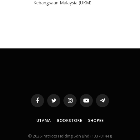
Kebangsaan Malaysia (UKM).
Facebook
Twitter
Instagram
YouTube
Telegram
UTAMA
BOOKSTORE
SHOPEE
© 2026 Patriots Holding Sdn Bhd (1337814-H)