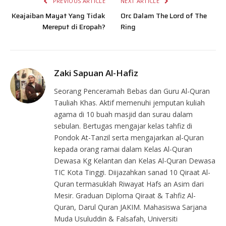
PREVIOUS ARTICLE
NEXT ARTICLE
Keajaiban Mayat Yang Tidak
Orc Dalam The Lord of The
Mereput di Eropah?
Ring
Zaki Sapuan Al-Hafiz
Seorang Penceramah Bebas dan Guru Al-Quran
Tauliah Khas. Aktif memenuhi jemputan kuliah
agama di 10 buah masjid dan surau dalam
sebulan. Bertugas mengajar kelas tahfiz di
Pondok At-Tanzil serta mengajarkan al-Quran
kepada orang ramai dalam Kelas Al-Quran
Dewasa Kg Kelantan dan Kelas Al-Quran Dewasa
TIC Kota Tinggi. Diijazahkan sanad 10 Qiraat Al-
Quran termasuklah Riwayat Hafs an Asim dari
Mesir. Graduan Diploma Qiraat & Tahfiz Al-
Quran, Darul Quran JAKIM. Mahasiswa Sarjana
Muda Usuluddin & Falsafah, Universiti