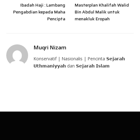
Ibadah Haji : Lambang
Masterplan Khalifah Walid
Pengabdian kepada Maha
Bin Abdul Malik untuk
Pencipta
menakluk Eropah
Muqri Nizam
Konservatif | Nasionalis | Pencinta 𝗦𝗲𝗷𝗮𝗿𝗮𝗵
𝗨𝘁𝗵𝗺𝗮𝗻𝗶𝘆𝘆𝗮𝗵 dan 𝗦𝗲𝗷𝗮𝗿𝗮𝗵 𝗜𝘀𝗹𝗮𝗺