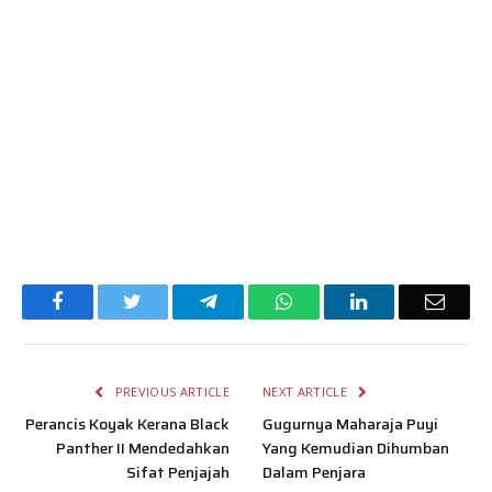
Facebook
Twitter
Telegram
WhatsApp
LinkedIn
Email
PREVIOUS ARTICLE
NEXT ARTICLE
Perancis Koyak Kerana Black
Gugurnya Maharaja Puyi
Panther II Mendedahkan
Yang Kemudian Dihumban
Sifat Penjajah
Dalam Penjara