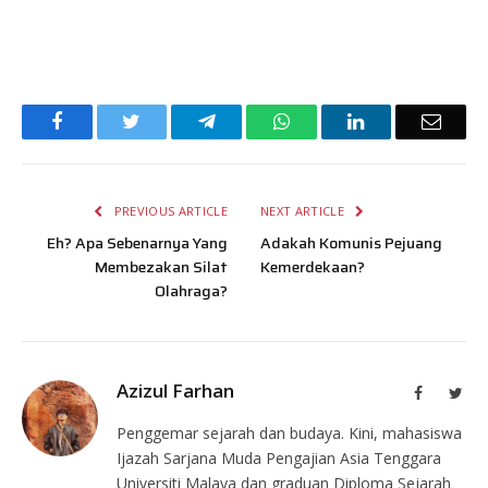
Facebook
Twitter
Telegram
WhatsApp
LinkedIn
Email
PREVIOUS ARTICLE
NEXT ARTICLE
Eh? Apa Sebenarnya Yang
Adakah Komunis Pejuang
Membezakan Silat
Kemerdekaan?
Olahraga?
Azizul Farhan
Facebook
Twit
Penggemar sejarah dan budaya. Kini, mahasiswa
Ijazah Sarjana Muda Pengajian Asia Tenggara
Universiti Malaya dan graduan Diploma Sejarah