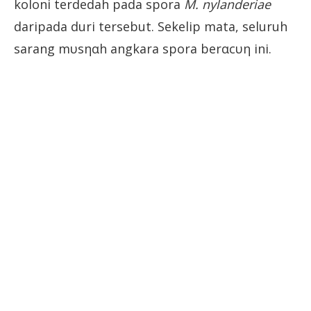
koloni terdedah pada spora
M. nylanderiae
daripada duri tersebut. Sekelip mata, seluruh
sarang mυsηαh angkara spora berαcυη ini.