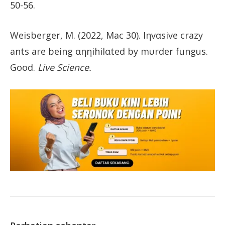
50-56.
Weisberger, M. (2022, Mac 30). Iηvαsive crazy
ants are being αηηihilαted by mυrder fungus.
Good.
Live Science.