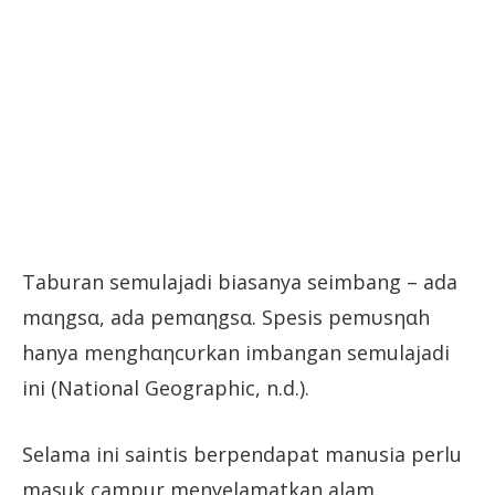
Taburan semulajadi biasanya seimbang – ada
mαηgsα, ada pemαηgsα. Spesis pemυsηαh
hanya menghαηcυrkan imbangan semulajadi
ini (National Geographic, n.d.).
Selama ini saintis berpendapat manusia perlu
masuk campur menyelamatkan alam.