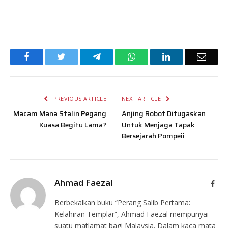
Facebook
Twitter
Telegram
WhatsApp
LinkedIn
Email
PREVIOUS ARTICLE
NEXT ARTICLE
Macam Mana Stalin Pegang
Anjing Robot Ditugaskan
Kuasa Begitu Lama?
Untuk Menjaga Tapak
Bersejarah Pompeii
Ahmad Faezal
Face
Berbekalkan buku “Perang Salib Pertama:
Kelahiran Templar”, Ahmad Faezal mempunyai
suatu matlamat bagi Malaysia. Dalam kaca mata