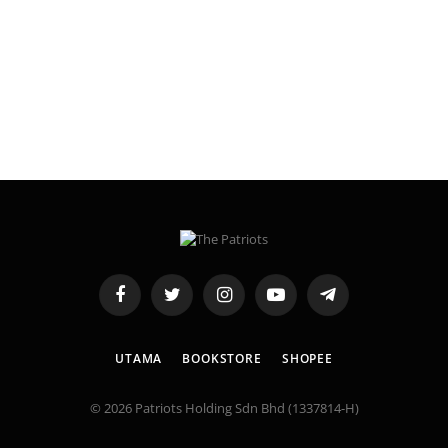
Facebook
Twitter
Instagram
YouTube
Telegram
UTAMA
BOOKSTORE
SHOPEE
© 2026 Patriots Holding Sdn Bhd (1337814-H)