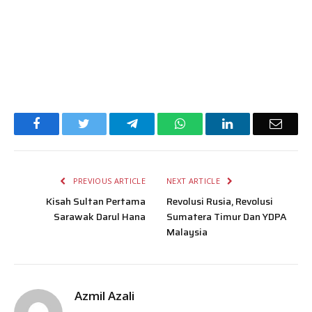
Facebook
Twitter
Telegram
WhatsApp
LinkedIn
Email
PREVIOUS ARTICLE
NEXT ARTICLE
Kisah Sultan Pertama
Revolusi Rusia, Revolusi
Sarawak Darul Hana
Sumatera Timur Dan YDPA
Malaysia
Azmil Azali