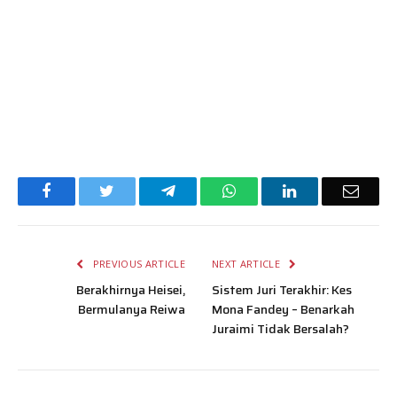
Facebook
Twitter
Telegram
WhatsApp
LinkedIn
Email
PREVIOUS ARTICLE
NEXT ARTICLE
Berakhirnya Heisei,
Sistem Juri Terakhir: Kes
Bermulanya Reiwa
Mona Fandey – Benarkah
Juraimi Tidak Bersalah?