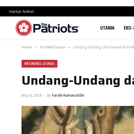
Hantar Artikel
UTAMA
EKO-
Home
Kronikel Dunia
Undang-Undang dan Hukuman Pelik
»
»
KRONIKEL DUNIA
Undang-Undang da
May 9, 2024
By
Farahi Kamaruddin