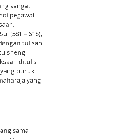
ang sangat
adi pegawai
saan.
i (581 – 618),
engan tulisan
tu sheng
ksaan ditulis
n yang buruk
maharaja yang
 yang sama