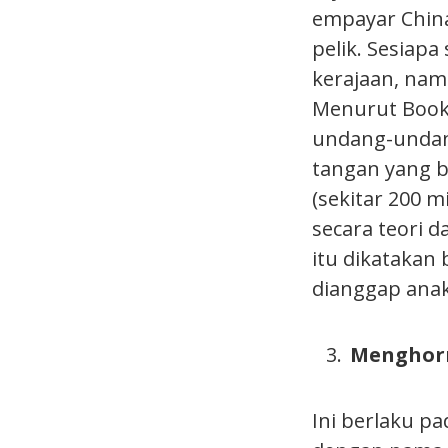
empayar China
pelik. Sesiap
kerajaan, nam
Menurut Book 
undang-undan
tangan yang 
(sekitar 200 
secara teori 
itu dikatakan
dianggap anak
Menghorm
Ini berlaku p