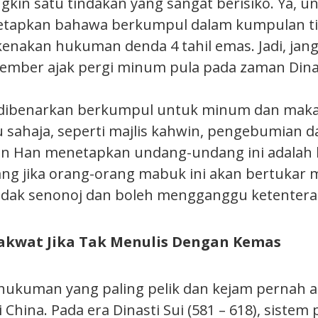
gkin satu tindakan yang sangat berisiko. Ya, 
etapkan bahawa berkumpul dalam kumpulan ti
ikenakan hukuman denda 4 tahil emas. Jadi, jan
ember ajak pergi minum pula pada zaman Dinas
dibenarkan berkumpul untuk minum dan makan
u sahaja, seperti majlis kahwin, pengebumian da
an Han menetapkan undang-undang ini adalah
g jika orang-orang mabuk ini akan bertukar m
tidak senonoj dan boleh mengganggu ketente
kwat Jika Tak Menulis Dengan Kemas
u hukuman yang paling pelik dan kejam pernah 
i China. Pada era Dinasti Sui (581 – 618), sistem