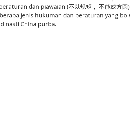
a peraturan dan piawaian (不以规矩， 不能成方圆).” 
berapa jenis hukuman dan peraturan yang bol
 dinasti China purba.