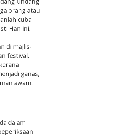
undang-undang
ga orang atau
ganlah cuba
ti Han ini.
 di majlis-
n festival.
 kerana
enjadi ganas,
raman awam.
ada dalam
 peperiksaan