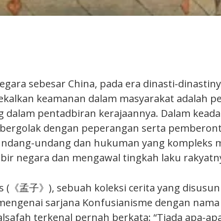
gara sebesar China, pada era dinasti-dinastiny
ekalkan keamanan dalam masyarakat adalah p
g dalam pentadbiran kerajaannya. Dalam kead
 bergolak dengan peperangan serta pemberon
undang-undang dan hukuman yang kompleks
ir negara dan mengawal tingkah laku rakyatn
 (《孟子》), sebuah koleksi cerita yang disusun
mengenai sarjana Konfusianisme dengan nama
alsafah terkenal pernah berkata: “Tiada apa-ap