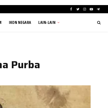
Facebook
Twitter
Instagram
YouTube
Teleg
M
IKON NEGARA
LAIN-LAIN
na Purba