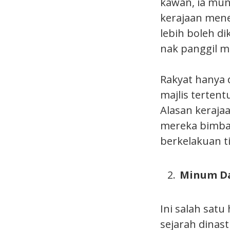
kawan, ia mun
kerajaan men
lebih boleh d
nak panggil m
Rakyat hanya 
majlis tertent
Alasan keraja
mereka bimban
berkelakuan 
Minum Da
Ini salah sat
sejarah dinast