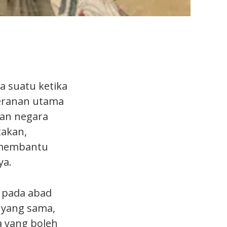
a suatu ketika
eranan utama
aan negara
takan,
 membantu
ya.
 pada abad
 yang sama,
a yang boleh