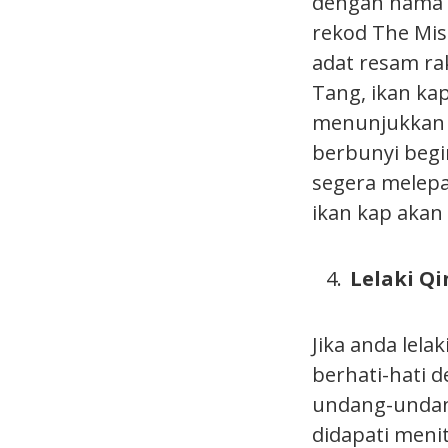
dengan nama k
rekod The Mi
adat resam ra
Tang, ikan ka
menunjukkan r
berbunyi begi
segera melep
ikan kap akan 
Lelaki Q
Jika anda lela
berhati-hati 
undang-undang
didapati meni