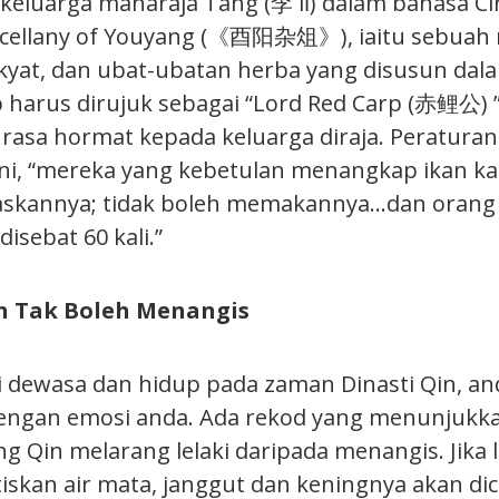
eluarga maharaja Tang (李 lǐ) dalam bahasa C
scellany of Youyang (《酉阳杂俎》), iaitu sebuah 
kyat, dan ubat-ubatan herba yang disusun dala
p harus dirujuk sebagai “Lord Red Carp (赤鲤公) 
asa hormat kepada keluarga diraja. Peraturan
ni, “mereka yang kebetulan menangkap ikan k
askannya; tidak boleh memakannya…dan orang
disebat 60 kali.”
in Tak Boleh Menangis
ki dewasa dan hidup pada zaman Dinasti Qin, an
dengan emosi anda. Ada rekod yang menunjuk
 Qin melarang lelaki daripada menangis. Jika l
tiskan air mata, janggut dan keningnya akan di