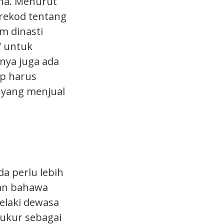
ina. Menurut
rekod tentang
m dinasti
” untuk
nya juga ada
ap harus
 yang menjual
da perlu lebih
kan bahawa
elaki dewasa
cukur sebagai