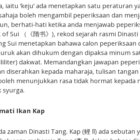
, iaitu ‘keju’ ada menetapkan satu peraturan y
a sahaja boleh mengambil peperiksaan dan menj
un, berhati-hati ketika anda menjawab peperik
of Sui （《隋书》), rekod sejarah rasmi Dinasti Su
g Sui menetapkan bahawa calon peperiksaan d
buruk akan dihukum dengan dipaksa minum sa
mililiter) dakwat. Memandangkan jawapan peperi
dan diserahkan kepada maharaja, tulisan tanga
 boleh menunjukkan rasa tidak hormat kepada 
 syurga.
ati Ikan Kap
ada zaman Dinasti Tang. Kap (鲤 lǐ) ada sebutan