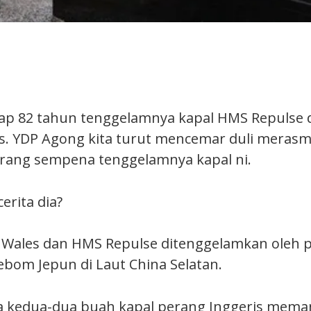
ap 82 tahun tenggelamnya kapal HMS Repulse
es. YDP Agong kita turut mencemar duli meras
rang sempena tenggelamnya kapal ni.
rita dia?
 Wales dan HMS Repulse ditenggelamkan oleh 
bom Jepun di Laut China Selatan.
 kedua-dua buah kapal perang Inggeris mema