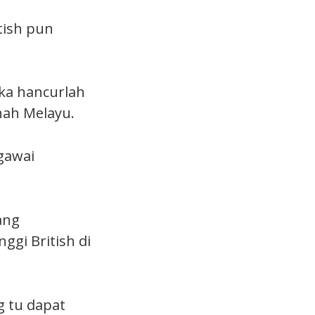
tish pun
ka hancurlah
nah Melayu.
gawai
ang
gi British di
g tu dapat