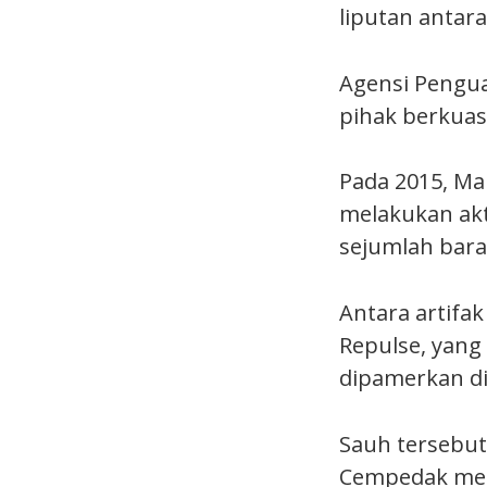
liputan antar
Agensi Pengua
pihak berkuasa
Pada 2015, Ma
melakukan akt
sejumlah bara
Antara artifa
Repulse, yang
dipamerkan di
Sauh tersebut 
Cempedak men