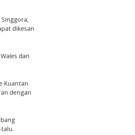
 Singgora,
apat dikesan
 Wales dan
ke Kuantan
ran dengan
erbang
talu.