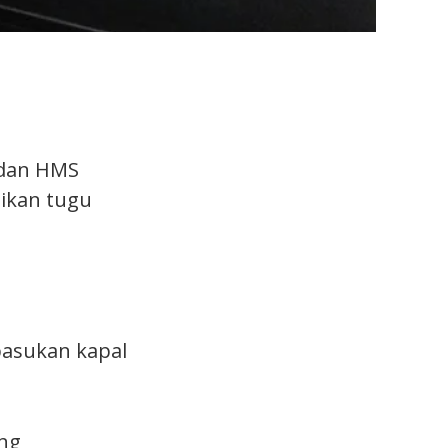
 dan HMS
mikan tugu
pasukan kapal
ng