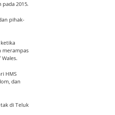
m pada 2015.
dan pihak-
ketika
dan merampas
 Wales.
ari HMS
dom, dan
tak di Teluk