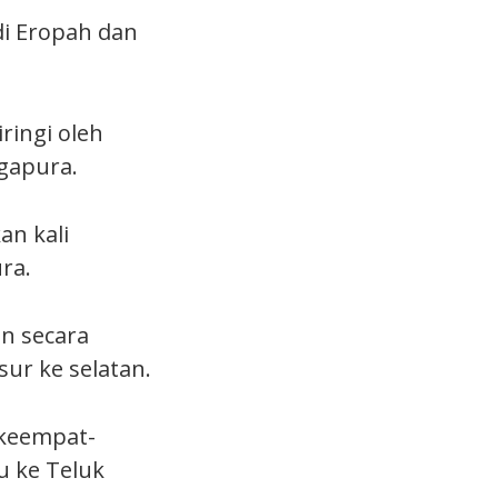
di Eropah dan
ringi oleh
gapura.
an kali
ra.
an secara
ur ke selatan.
 keempat-
u ke Teluk