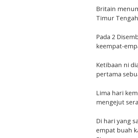
Britain menum
Timur Tengah
Pada 2 Disembe
keempat-empat
Ketibaan ni d
pertama sebua
Lima hari kem
mengejut sera
Di hari yang 
empat buah ka