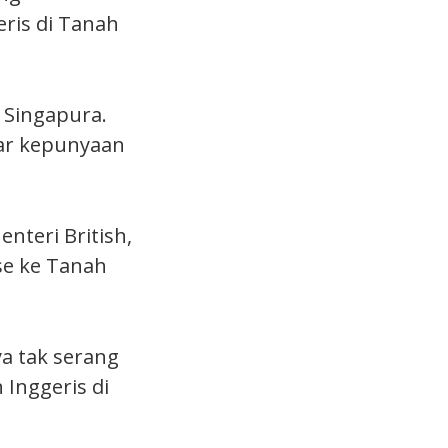
ris di Tanah
 Singapura.
sar kepunyaan
nteri British,
se ke Tanah
a tak serang
Inggeris di