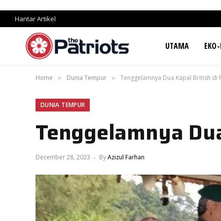
Hantar Artikel
UTAMA
EKO-
Home
Dunia Tempur
Tenggelamnya Dua Kapal British di 
»
»
DUNIA TEMPUR
Tenggelamnya Dua 
December 28, 2023
By
Azizul Farhan