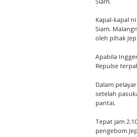
Siam.
Kapal-kapal n
Siam. Malangn
oleh pihak Jep
Apabila Ingge
Repulse terpa
Dalam pelayar
setelah pasu
pantai.
Tepat jam 2.1
pengebom Jepu