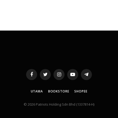
Facebook
Twitter
Instagram
YouTube
Telegram
UTAMA
BOOKSTORE
SHOPEE
© 2026 Patriots Holding Sdn Bhd (1337814-H)