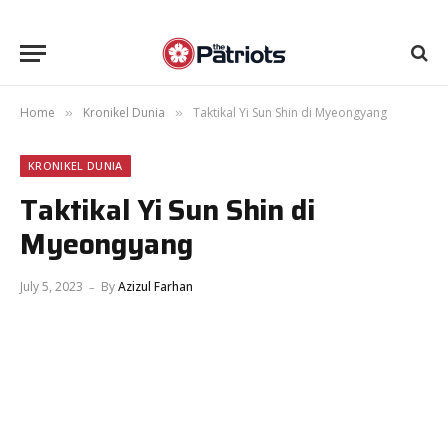
Home
Kronikel Dunia
Taktikal Yi Sun Shin di Myeongyang
»
»
KRONIKEL DUNIA
Taktikal Yi Sun Shin di
Myeongyang
July 5, 2023
By
Azizul Farhan