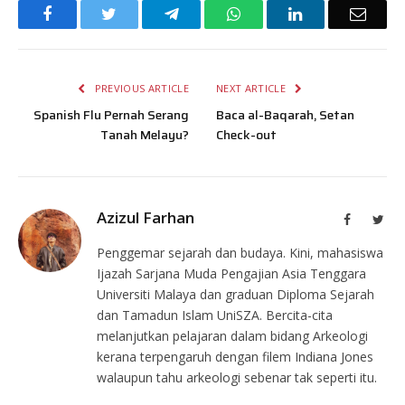
Facebook
Twitter
Telegram
WhatsApp
LinkedIn
Email
PREVIOUS ARTICLE
NEXT ARTICLE
Spanish Flu Pernah Serang
Baca al-Baqarah, Setan
Tanah Melayu?
Check-out
Azizul Farhan
Facebook
Twit
Penggemar sejarah dan budaya. Kini, mahasiswa
Ijazah Sarjana Muda Pengajian Asia Tenggara
Universiti Malaya dan graduan Diploma Sejarah
dan Tamadun Islam UniSZA. Bercita-cita
melanjutkan pelajaran dalam bidang Arkeologi
kerana terpengaruh dengan filem Indiana Jones
walaupun tahu arkeologi sebenar tak seperti itu.