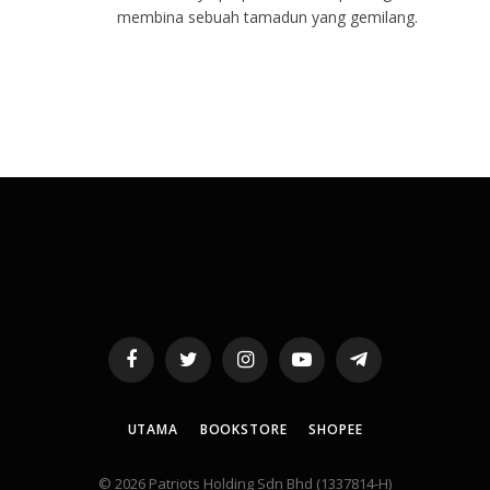
membina sebuah tamadun yang gemilang.
Facebook
Twitter
Instagram
YouTube
Telegram
UTAMA
BOOKSTORE
SHOPEE
© 2026 Patriots Holding Sdn Bhd (1337814-H)