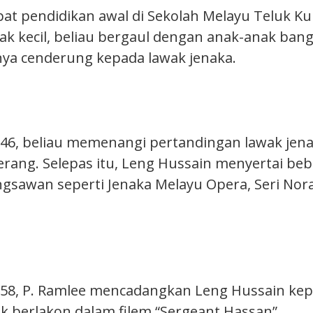
at pendidikan awal di Sekolah Melayu Teluk Ku
jak kecil, beliau bergaul dengan anak-anak ban
nya cenderung kepada lawak jenaka.
46, beliau memenangi pertandingan lawak jen
ang. Selepas itu, Leng Hussain menyertai be
sawan seperti Jenaka Melayu Opera, Seri Nora
958, P. Ramlee mencadangkan Leng Hussain ke
k berlakon dalam filem “Sergeant Hassan”.