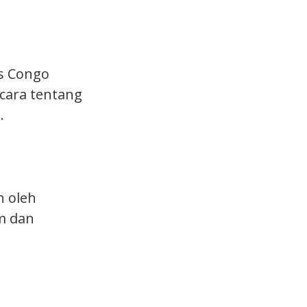
as Congo
icara tentang
.
n oleh
m dan