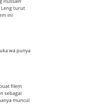
g Hussain
 Leng turut
em ini
 tuka wa punya
buat filem
an sebagai
 hanya muncul