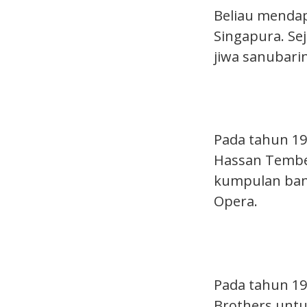
Beliau mendap
Singapura. Se
jiwa sanubari
Pada tahun 19
Hassan Tember
kumpulan bang
Opera.
Pada tahun 1
Brothers untu