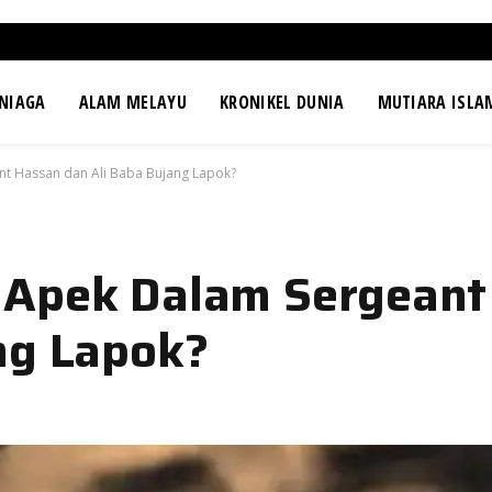
NIAGA
ALAM MELAYU
KRONIKEL DUNIA
MUTIARA ISLA
t Hassan dan Ali Baba Bujang Lapok?
 Apek Dalam Sergeant
ng Lapok?