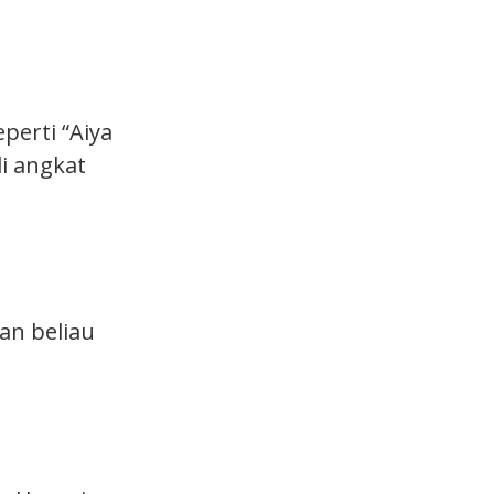
perti “Aiya
i angkat
an beliau