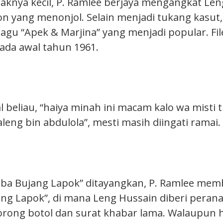
knya kecil, P. Ramlee berjaya mengangkat Len
on yang menonjol. Selain menjadi tukang kasut,
agu “Apek & Marjina” yang menjadi popular. Fil
ada awal tahun 1961.
l beliau, “haiya minah ini macam kalo wa misti
eng bin abdulola”, mesti masih diingati ramai.
aba Bujang Lapok” ditayangkan, P. Ramlee mem
ng Lapok”, di mana Leng Hussain diberi peran
rong botol dan surat khabar lama. Walaupun