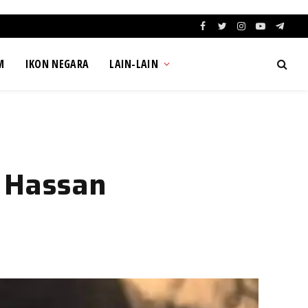
Facebook
Twitter
Instagram
YouTube
Teleg
M
IKON NEGARA
LAIN-LAIN
 Hassan