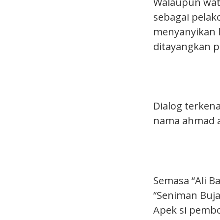
Walaupun wata
sebagai pelak
menyanyikan l
ditayangkan p
Dialog terkena
nama ahmad al
Semasa “Ali B
“Seniman Buja
Apek si pembo