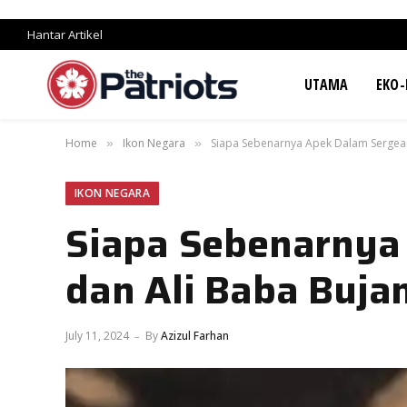
Hantar Artikel
UTAMA
EKO-
Home
Ikon Negara
Siapa Sebenarnya Apek Dalam Sergean
»
»
IKON NEGARA
Siapa Sebenarnya
dan Ali Baba Buja
July 11, 2024
By
Azizul Farhan