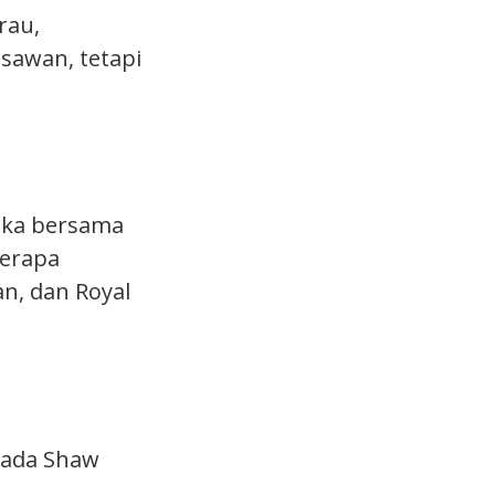
rau,
gsawan, tetapi
aka bersama
berapa
n, dan Royal
pada Shaw