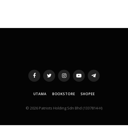
Facebook
Twitter
Instagram
YouTube
Telegram
UTAMA
BOOKSTORE
SHOPEE
© 2026 Patriots Holding Sdn Bhd (1337814-H)