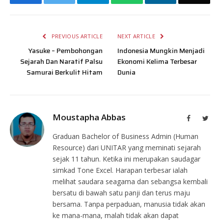
PREVIOUS ARTICLE
NEXT ARTICLE
Yasuke – Pembohongan
Indonesia Mungkin Menjadi
Sejarah Dan Naratif Palsu
Ekonomi Kelima Terbesar
Samurai Berkulit Hitam
Dunia
Moustapha Abbas
Facebook
Twit
Graduan Bachelor of Business Admin (Human
Resource) dari UNITAR yang meminati sejarah
sejak 11 tahun. Ketika ini merupakan saudagar
simkad Tone Excel. Harapan terbesar ialah
melihat saudara seagama dan sebangsa kembali
bersatu di bawah satu panji dan terus maju
bersama. Tanpa perpaduan, manusia tidak akan
ke mana-mana, malah tidak akan dapat