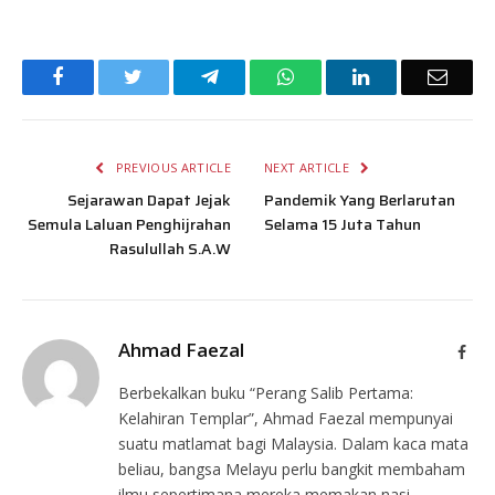
Facebook
Twitter
Telegram
WhatsApp
LinkedIn
Email
PREVIOUS ARTICLE
NEXT ARTICLE
Sejarawan Dapat Jejak
Pandemik Yang Berlarutan
Semula Laluan Penghijrahan
Selama 15 Juta Tahun
Rasulullah S.A.W
Ahmad Faezal
Face
Berbekalkan buku “Perang Salib Pertama:
Kelahiran Templar”, Ahmad Faezal mempunyai
suatu matlamat bagi Malaysia. Dalam kaca mata
beliau, bangsa Melayu perlu bangkit membaham
ilmu sepertimana mereka memakan nasi.