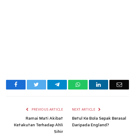
Facebook
Twitter
Telegram
WhatsApp
LinkedIn
Email
PREVIOUS ARTICLE
NEXT ARTICLE
Ramai Mati Akibat
Betul Ke Bola Sepak Berasal
Ketakutan Terhadap Ahli
Daripada England?
Sihir