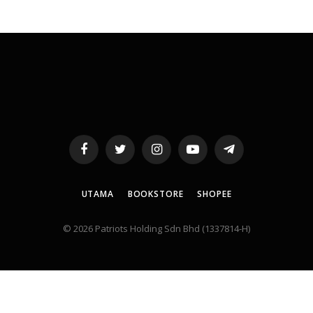
Facebook
Twitter
Instagram
YouTube
Telegram
UTAMA
BOOKSTORE
SHOPEE
© 2026 Patriots Holding Sdn Bhd (1337814-H)