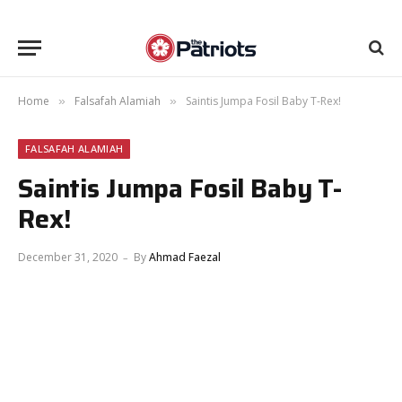
Home
Falsafah Alamiah
Saintis Jumpa Fosil Baby T-Rex!
»
»
FALSAFAH ALAMIAH
Saintis Jumpa Fosil Baby T-
Rex!
December 31, 2020
By
Ahmad Faezal