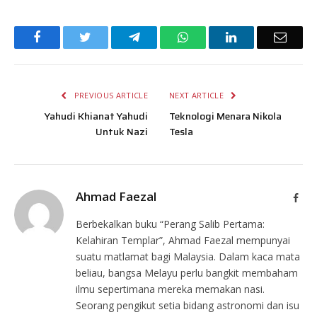
Facebook
Twitter
Telegram
WhatsApp
LinkedIn
Email
PREVIOUS ARTICLE
NEXT ARTICLE
Yahudi Khianat Yahudi
Teknologi Menara Nikola
Untuk Nazi
Tesla
Ahmad Faezal
Face
Berbekalkan buku “Perang Salib Pertama:
Kelahiran Templar”, Ahmad Faezal mempunyai
suatu matlamat bagi Malaysia. Dalam kaca mata
beliau, bangsa Melayu perlu bangkit membaham
ilmu sepertimana mereka memakan nasi.
Seorang pengikut setia bidang astronomi dan isu