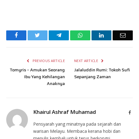
Facebook
Twitter
Telegram
WhatsApp
LinkedIn
Email
PREVIOUS ARTICLE
NEXT ARTICLE
Tomyris – Amukan Seorang
Jalaluddin Rumi: Tokoh Sufi
Ibu Yang Kehilangan
Sepanjang Zaman
Anaknya
Khairul Ashraf Muhamad
Face
Pensyarah yang minatnya pada sejarah dan
warisan Melayu. Membaca kerana hobi dan
menulis kembali untuk terus berkongsi.