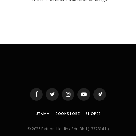
Facebook
Twitter
Instagram
YouTube
Telegram
UTAMA
BOOKSTORE
SHOPEE
© 2026 Patriots Holding Sdn Bhd (1337814-H)