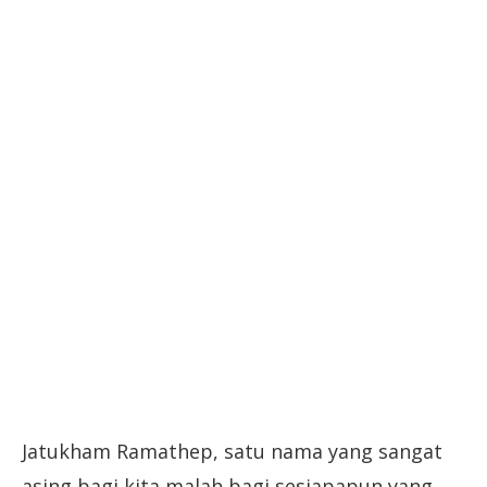
Jatukham Ramathep, satu nama yang sangat
asing bagi kita malah bagi sesiapapun yang