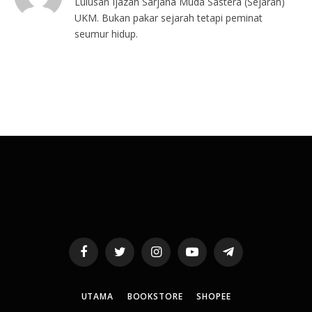
Lulusan Ijazah Sarjana Muda Sastera (Sejarah)
UKM. Bukan pakar sejarah tetapi peminat
seumur hidup.
Facebook
Twitter
Instagram
YouTube
Telegram
UTAMA
BOOKSTORE
SHOPEE