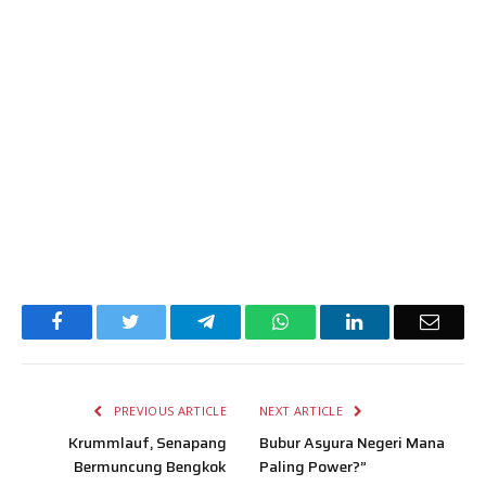
Facebook
Twitter
Telegram
WhatsApp
LinkedIn
Email
PREVIOUS ARTICLE
NEXT ARTICLE
Krummlauf, Senapang
Bubur Asyura Negeri Mana
Bermuncung Bengkok
Paling Power?”