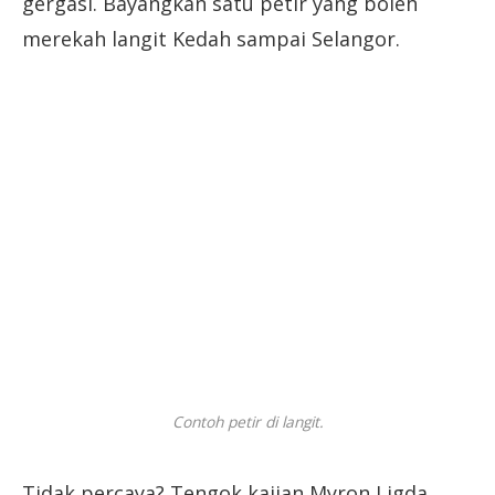
gergasi. Bayangkan satu petir yang boleh
merekah langit Kedah sampai Selangor.
Contoh petir di langit.
Tidak percaya? Tengok kajian Myron Ligda,