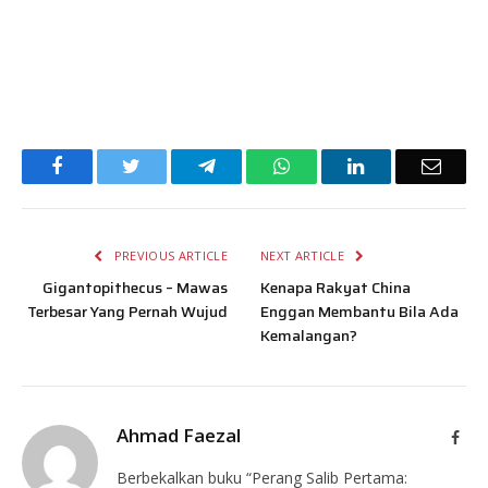
Facebook
Twitter
Telegram
WhatsApp
LinkedIn
Email
PREVIOUS ARTICLE
NEXT ARTICLE
Gigantopithecus – Mawas
Kenapa Rakyat China
Terbesar Yang Pernah Wujud
Enggan Membantu Bila Ada
Kemalangan?
Ahmad Faezal
Face
Berbekalkan buku “Perang Salib Pertama: