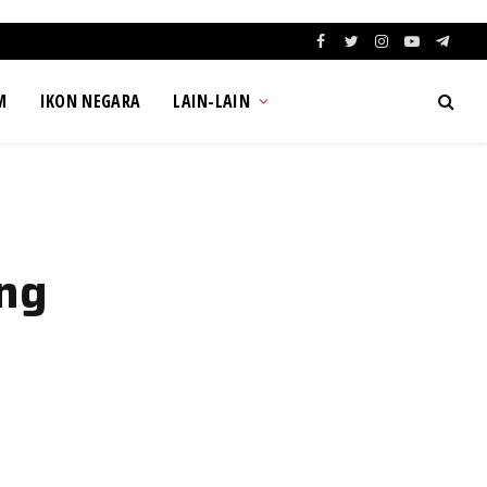
Facebook
Twitter
Instagram
YouTube
Teleg
M
IKON NEGARA
LAIN-LAIN
ng