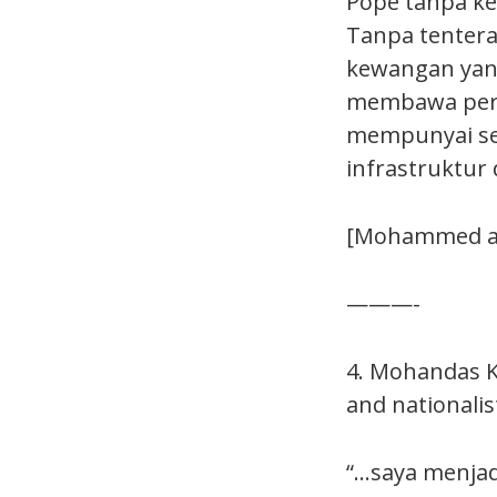
Pope tanpa ke
Tanpa tentera
kewangan yang
membawa peri
mempunyai sel
infrastruktur
[Mohammed an
———-
4. Mohandas K
and nationalis
“…saya menjad