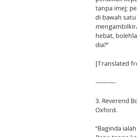
tanpa imej; p
di bawah satu
mengambilkir
hebat, bolehl
dia?”
[Translated fro
———-
3. Reverend Bo
Oxford.
“Baginda ialah