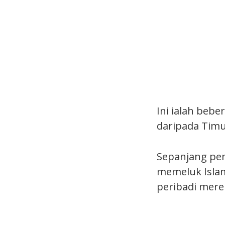
Ini ialah beb
daripada Timu
Sepanjang pen
memeluk Islam
peribadi mere