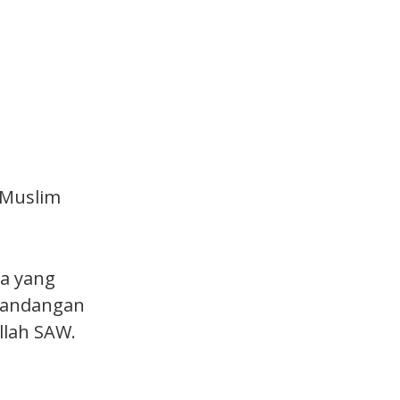
-Muslim
ka yang
 pandangan
llah SAW.