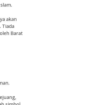
slam.
ya akan
 Tiada
oleh Barat
sman.
ejuang,
ah simbol