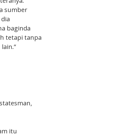
teranya.
pa sumber
 dia
na baginda
 tetapi tanpa
lain.”
 statesman,
am itu