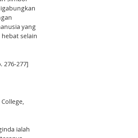
 digabungkan
ngan
anusia yang
 hebat selain
p. 276-277]
 College,
ginda ialah