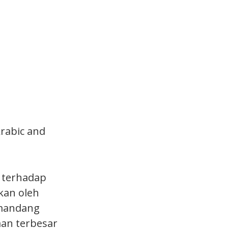
Arabic and
 terhadap
kan oleh
emandang
aan terbesar