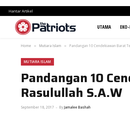
Hantar Artikel
UTAMA
EKO-
Home
Mutiara Islam
Pandangan 10 Cendekiawan Barat Ten
»
»
MUTIARA ISLAM
Pandangan 10 Cen
Rasulullah S.A.W
September 18, 2017
By
Jamalee Bashah