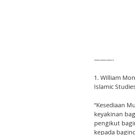
———-
1. William Mon
Islamic Studie
“Kesediaan M
keyakinan bag
pengikut bagi
kepada bagind