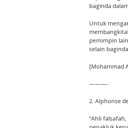
baginda dalam
Untuk mengan
membangkitaka
pemimpin lain
selain baginda
[Mohammad At 
———-
2. Alphonse d
“Ahli falsafa
penakluk kepa