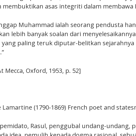
 membuktikan asas integriti dalam membawa I
ggap Muhammad ialah seorang pendusta han
n lebih banyak soalan dari menyelesaikannya.
 yang paling teruk diputar-belitkan sejarahnya 
.”
Mecca, Oxford, 1953, p. 52]
e Lamartine (1790-1869) French poet and state
h, pemidato, Rasul, penggubal undang-undang, p
da idea, pemulih kepada dogma rasional, sebu