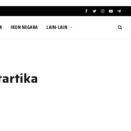
Facebook
Twitter
Instagram
YouTube
Teleg
M
IKON NEGARA
LAIN-LAIN
artika