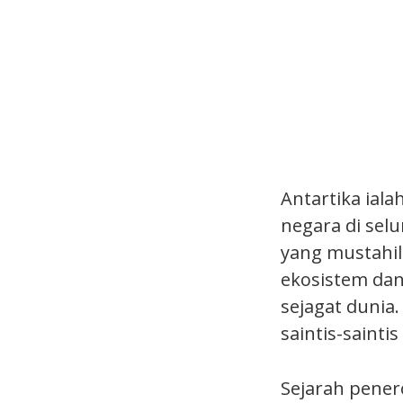
Antartika iala
negara di selu
yang mustahil
ekosistem dan
sejagat dunia.
saintis-sainti
Sejarah pener