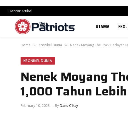
Hantar Artikel
UTAMA
EKO-
Home
Kronikel Dunia
Nenek Moyang The Rock Berlayar Ke
»
»
KRONIKEL DUNIA
Nenek Moyang The
1,000 Tahun Lebih
February 10, 2023
By
Dans C'Kay