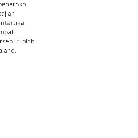
 peneroka
ajian
ntartika
empat
rsebut ialah
aland.