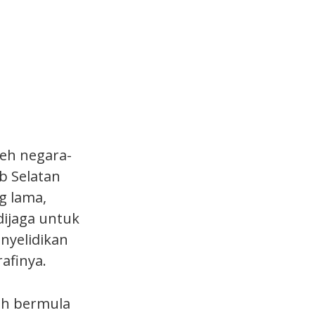
leh negara-
b Selatan
g lama,
dijaga untuk
enyelidikan
afinya.
ah bermula