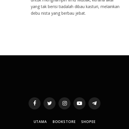
yang tak berisi tiadalah dibau kasturi, melainkan
debu nista yang berbau jebat.
Facebook
Twitter
Instagram
YouTube
Telegram
UTAMA
BOOKSTORE
SHOPEE