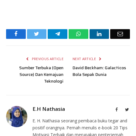
Facebook
Twitter
Telegram
WhatsApp
LinkedIn
Email
PREVIOUS ARTICLE
NEXT ARTICLE
Sumber Terbuka (Open
David Beckham: Galacticos
Source) Dan Kemajuan
Bola Sepak Dunia
Teknologi
E.H Nathasia
Facebook
Twit
E. H. Nathasia seorang pembaca buku tegar and
positif orangnya. Pernah menulis e-book 20 Tips
Motivasi Terbaik dan merupakan penterjemah