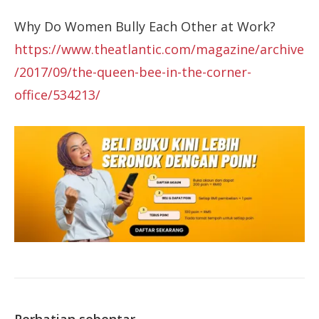
Why Do Women Bully Each Other at Work?
https://www.theatlantic.com/magazine/archive
/2017/09/the-queen-bee-in-the-corner-
office/534213/