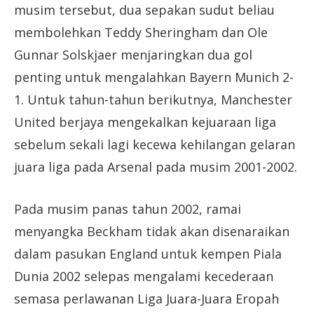
musim tersebut, dua sepakan sudut beliau
membolehkan Teddy Sheringham dan Ole
Gunnar Solskjaer menjaringkan dua gol
penting untuk mengalahkan Bayern Munich 2-
1. Untuk tahun-tahun berikutnya, Manchester
United berjaya mengekalkan kejuaraan liga
sebelum sekali lagi kecewa kehilangan gelaran
juara liga pada Arsenal pada musim 2001-2002.
Pada musim panas tahun 2002, ramai
menyangka Beckham tidak akan disenaraikan
dalam pasukan England untuk kempen Piala
Dunia 2002 selepas mengalami kecederaan
semasa perlawanan Liga Juara-Juara Eropah