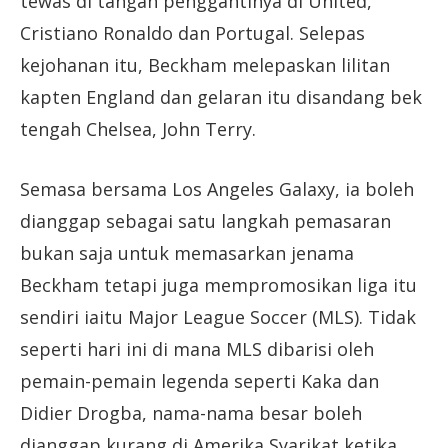
tewas di tangan penggantinya di United,
Cristiano Ronaldo dan Portugal. Selepas
kejohanan itu, Beckham melepaskan lilitan
kapten England dan gelaran itu disandang bek
tengah Chelsea, John Terry.
Semasa bersama Los Angeles Galaxy, ia boleh
dianggap sebagai satu langkah pemasaran
bukan saja untuk memasarkan jenama
Beckham tetapi juga mempromosikan liga itu
sendiri iaitu Major League Soccer (MLS). Tidak
seperti hari ini di mana MLS dibarisi oleh
pemain-pemain legenda seperti Kaka dan
Didier Drogba, nama-nama besar boleh
dianggap kurang di Amerika Syarikat ketika