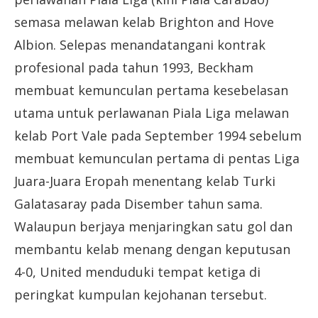
semasa melawan kelab Brighton and Hove
Albion. Selepas menandatangani kontrak
profesional pada tahun 1993, Beckham
membuat kemunculan pertama kesebelasan
utama untuk perlawanan Piala Liga melawan
kelab Port Vale pada September 1994 sebelum
membuat kemunculan pertama di pentas Liga
Juara-Juara Eropah menentang kelab Turki
Galatasaray pada Disember tahun sama.
Walaupun berjaya menjaringkan satu gol dan
membantu kelab menang dengan keputusan
4-0, United menduduki tempat ketiga di
peringkat kumpulan kejohanan tersebut.