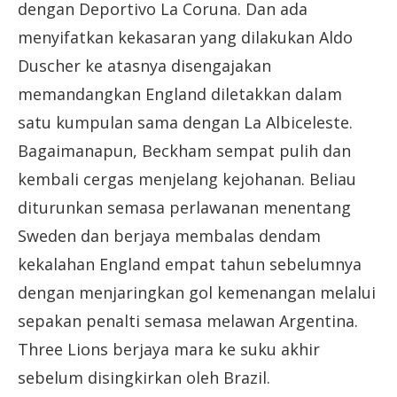
dengan Deportivo La Coruna. Dan ada
menyifatkan kekasaran yang dilakukan Aldo
Duscher ke atasnya disengajakan
memandangkan England diletakkan dalam
satu kumpulan sama dengan La Albiceleste.
Bagaimanapun, Beckham sempat pulih dan
kembali cergas menjelang kejohanan. Beliau
diturunkan semasa perlawanan menentang
Sweden dan berjaya membalas dendam
kekalahan England empat tahun sebelumnya
dengan menjaringkan gol kemenangan melalui
sepakan penalti semasa melawan Argentina.
Three Lions berjaya mara ke suku akhir
sebelum disingkirkan oleh Brazil.