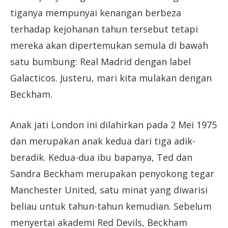
tiganya mempunyai kenangan berbeza
terhadap kejohanan tahun tersebut tetapi
mereka akan dipertemukan semula di bawah
satu bumbung: Real Madrid dengan label
Galacticos. Justeru, mari kita mulakan dengan
Beckham.
Anak jati London ini dilahirkan pada 2 Mei 1975
dan merupakan anak kedua dari tiga adik-
beradik. Kedua-dua ibu bapanya, Ted dan
Sandra Beckham merupakan penyokong tegar
Manchester United, satu minat yang diwarisi
beliau untuk tahun-tahun kemudian. Sebelum
menyertai akademi Red Devils, Beckham