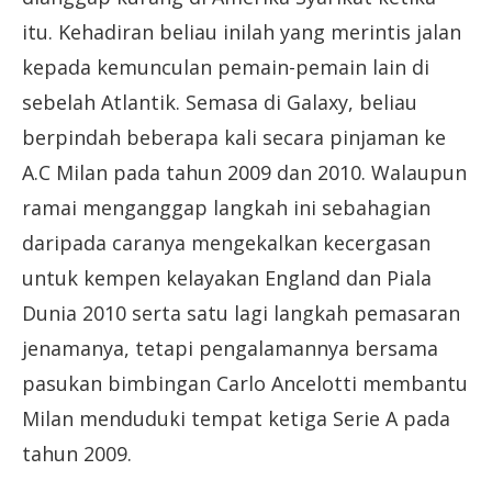
itu. Kehadiran beliau inilah yang merintis jalan
kepada kemunculan pemain-pemain lain di
sebelah Atlantik. Semasa di Galaxy, beliau
berpindah beberapa kali secara pinjaman ke
A.C Milan pada tahun 2009 dan 2010. Walaupun
ramai menganggap langkah ini sebahagian
daripada caranya mengekalkan kecergasan
untuk kempen kelayakan England dan Piala
Dunia 2010 serta satu lagi langkah pemasaran
jenamanya, tetapi pengalamannya bersama
pasukan bimbingan Carlo Ancelotti membantu
Milan menduduki tempat ketiga Serie A pada
tahun 2009.