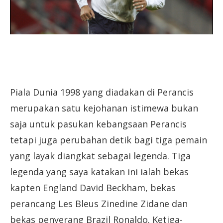
Piala Dunia 1998 yang diadakan di Perancis
merupakan satu kejohanan istimewa bukan
saja untuk pasukan kebangsaan Perancis
tetapi juga perubahan detik bagi tiga pemain
yang layak diangkat sebagai legenda. Tiga
legenda yang saya katakan ini ialah bekas
kapten England David Beckham, bekas
perancang Les Bleus Zinedine Zidane dan
bekas penyerang Brazil Ronaldo. Ketiga-