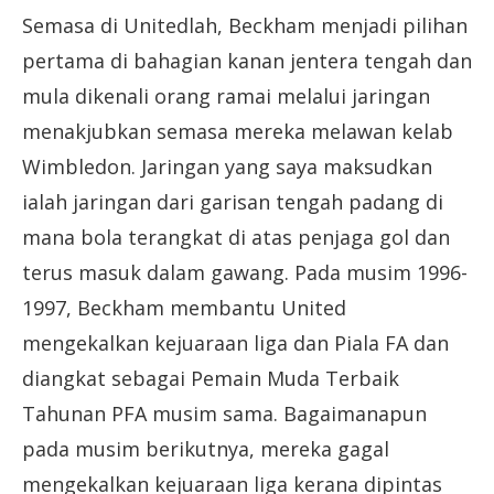
Semasa di Unitedlah, Beckham menjadi pilihan
pertama di bahagian kanan jentera tengah dan
mula dikenali orang ramai melalui jaringan
menakjubkan semasa mereka melawan kelab
Wimbledon. Jaringan yang saya maksudkan
ialah jaringan dari garisan tengah padang di
mana bola terangkat di atas penjaga gol dan
terus masuk dalam gawang. Pada musim 1996-
1997, Beckham membantu United
mengekalkan kejuaraan liga dan Piala FA dan
diangkat sebagai Pemain Muda Terbaik
Tahunan PFA musim sama. Bagaimanapun
pada musim berikutnya, mereka gagal
mengekalkan kejuaraan liga kerana dipintas