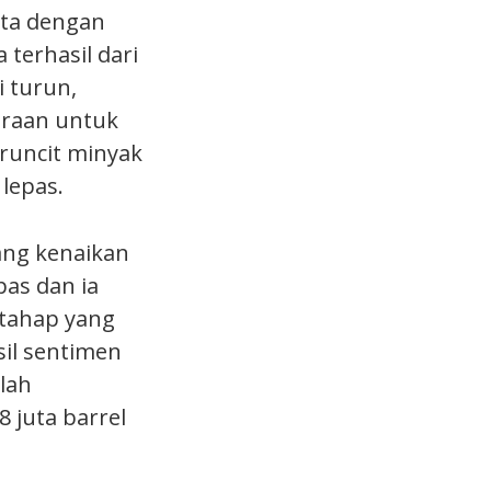
ita dengan
 terhasil dari
i turun,
iraan untuk
runcit minyak
lepas.
ang kenaikan
as dan ia
tahap yang
sil sentimen
lah
 juta barrel