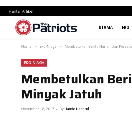
Hantar Artikel
UTAMA
EKO-
Home
Eko-Niaga
Membetulkan Berita Harian Dan Perseps
»
»
EKO-NIAGA
Membetulkan Berit
Minyak Jatuh
November 18, 2017
By
Hamie Hashrul