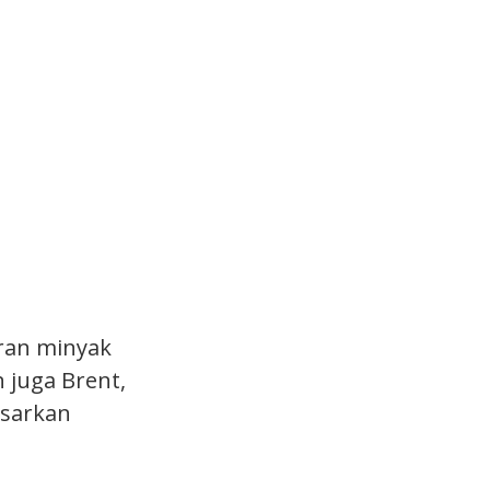
aran minyak
 juga Brent,
asarkan