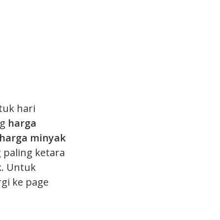
tuk hari
ng
harga
u harga minyak
 paling ketara
. Untuk
rgi ke page