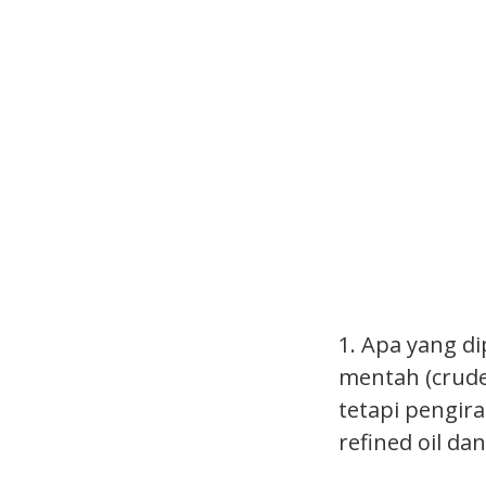
1. Apa yang d
mentah (crude 
tetapi pengir
refined oil d