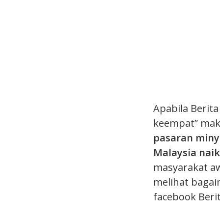
Apabila Berit
keempat” mak
pasaran minya
Malaysia naik
masyarakat a
melihat bagai
facebook Beri