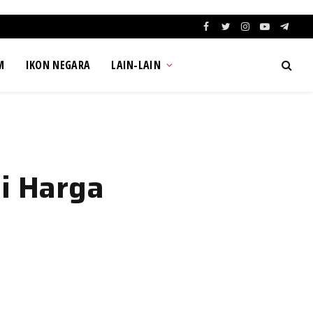
Facebook
Twitter
Instagram
YouTube
Teleg
M
IKON NEGARA
LAIN-LAIN
i Harga