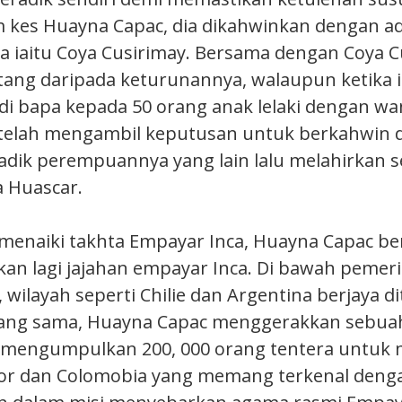
 kes Huayna Capac, dia dikahwinkan dengan ad
iaitu Coya Cusirimay. Bersama dengan Coya Cu
atang daripada keturunannya, walaupun ketika it
i bapa kepada 50 orang anak lelaki dengan wani
a telah mengambil keputusan untuk berkahwin
eradik perempuannya yang lain lalu melahirkan 
a Huascar.
 menaiki takhta Empayar Inca, Huayna Capac b
an lagi jajahan empayar Inca. Di bawah pemer
wilayah seperti Chilie dan Argentina berjaya di
ang sama, Huayna Capac menggerakkan sebua
 mengumpulkan 200, 000 orang tentera untuk
dor dan Colomobia yang memang terkenal deng