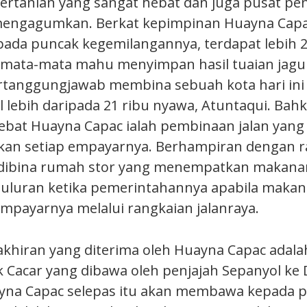
ertanian yang sangat hebat dan juga pusat pe
mengagumkan. Berkat kepimpinan Huayna Capa
da puncak kegemilangannya, terdapat lebih 2
emata-mata mahu menyimpan hasil tuaian jag
rtanggungjawab membina sebuah kota hari ini
l lebih daripada 21 ribu nyawa, Atuntaqui. Bahk
bat Huayna Capac ialah pembinaan jalan yang
n setiap empayarnya. Berhampiran dengan ra
, dibina rumah stor yang menempatkan makana
buluran ketika pemerintahannya apabila makan
mpayarnya melalui rangkaian jalanraya.
hiran yang diterima oleh Huayna Capac adala
 Cacar yang dibawa oleh penjajah Sepanyol ke 
yna Capac selepas itu akan membawa kepada p