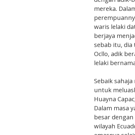
mereka. Dalam
perempuannya 
waris lelaki d
berjaya menjad
sebab itu, di
Ocllo, adik b
lelaki bernam
Sebaik sahaja
untuk meluask
Huayna Capac, 
Dalam masa y
besar dengan
wilayah Ecua