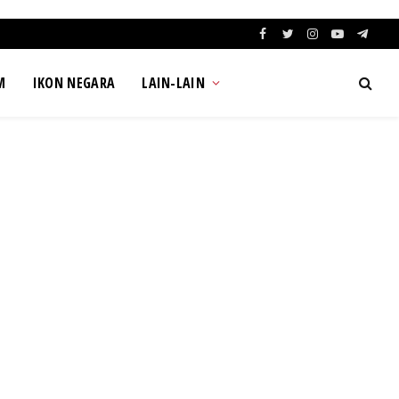
Facebook
Twitter
Instagram
YouTube
Teleg
M
IKON NEGARA
LAIN-LAIN