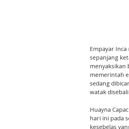
Empayar Inca 
sepanjang ket
menyaksikan b
memerintah em
sedang dibicar
watak disebal
Huayna Capac 
hari ini pada
kesebelas yan