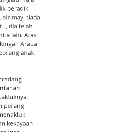
ik beradik
sirimay, tiada
u, dia telah
ta lain. Atas
 dengan Araua
seorang anak
ercadang
intahan
takluknya.
h perang
 menakluk
an kekayaan