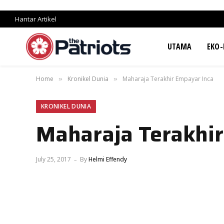
Hantar Artikel
UTAMA
EKO-
Home
Kronikel Dunia
Maharaja Terakhir Empayar Inca
»
»
KRONIKEL DUNIA
Maharaja Terakhir
July 25, 2017
By
Helmi Effendy