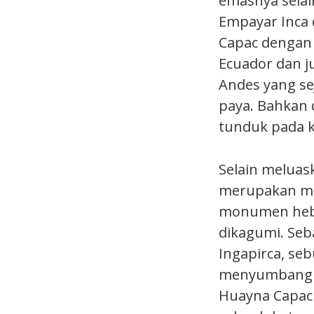
emasnya selai
Empayar Inca 
Capac dengan m
Ecuador dan j
Andes yang se
paya. Bahkan 
tunduk pada k
Selain meluas
merupakan me
monumen heba
dikagumi. Se
Ingapirca, se
menyumbang k
Huayna Capa