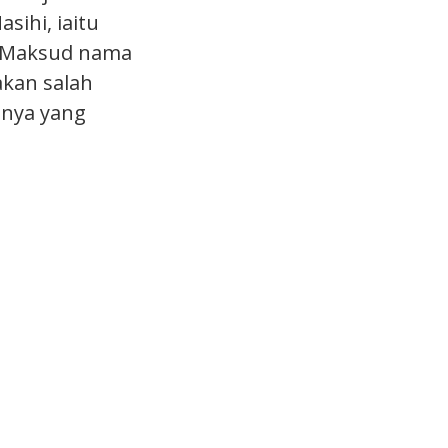
ihi, iaitu
. Maksud nama
akan salah
hnya yang