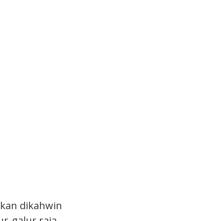
 akan dikahwin
r-galur raja