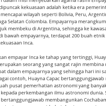
n dalam misi menyebarkan agama rasmi Empaya
dipuncak kekuasaan adalah ketika era pemeri
encapai wilayah seperti Bolivia, Peru, Argentin
uga Selatan Colombia. Empayarnya merangkumi
juk membeku di Argentina, sehingga ke kawa
di bawah empayarnya, terdapat 200 buah etnik
ekuasaan Inca.
kan empayar Inca ke tahap yang tertinggi, Hua
rupakan seorang yang sangat rajin membin
t dalam empayarnya yang sehingga hari ini s
bagai contoh, Huayna Capac bertanggungjawa
buah pusat pemerhatian astronomi yang banya
epada perkembangan ilmu astronomi dunia. Se
c bertanggungjawab membangunkan Cochabam