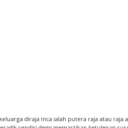
keluarga diraja Inca ialah putera raja atau raja
eradik sendiri demi memastikan ketulenan susu