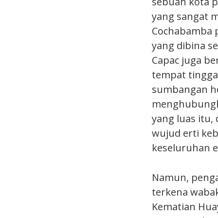
sebuah kota p
yang sangat 
Cochabamba pa
yang dibina s
Capac juga be
tempat tingga
sumbangan he
menghubungka
yang luas itu
wujud erti ke
keseluruhan e
Namun, pengak
terkena wabak
Kematian Hua