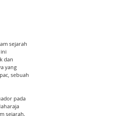
lam sejarah
ini
k dan
ya yang
apac, sebuah
cuador pada
Maharaja
m sejarah.