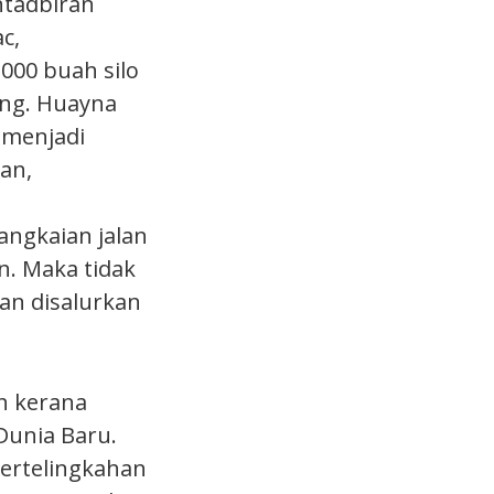
ntadbiran
c,
000 buah silo
ung. Huayna
 menjadi
an,
ngkaian jalan
n. Maka tidak
an disalurkan
h kerana
Dunia Baru.
ertelingkahan