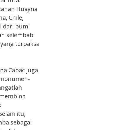
r Inca.
ntahan Huayna
a, Chile,
 dari bumi
san selembab
 yang terpaksa
yna Capac juga
a monumen-
angatlah
b membina
k
lain itu,
ba sebagai