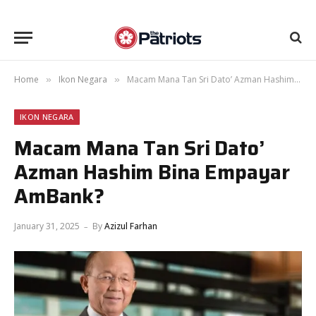
Home
Ikon Negara
Macam Mana Tan Sri Dato’ Azman Hashim Bina Empayar AmBank?
»
»
IKON NEGARA
Macam Mana Tan Sri Dato’
Azman Hashim Bina Empayar
AmBank?
January 31, 2025
By
Azizul Farhan