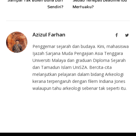
Sampai Tak Boleh Guna Duit
Sebab Terlepas Deadline Ibu
Sendiri?
Mertuaku?
Azizul Farhan
Facebook
Twit
Penggemar sejarah dan budaya. Kini, mahasiswa
Ijazah Sarjana Muda Pengajian Asia Tenggara
Universiti Malaya dan graduan Diploma Sejarah
dan Tamadun Islam UniSZA. Bercita-cita
melanjutkan pelajaran dalam bidang Arkeologi
kerana terpengaruh dengan filem Indiana Jones
walaupun tahu arkeologi sebenar tak seperti itu.