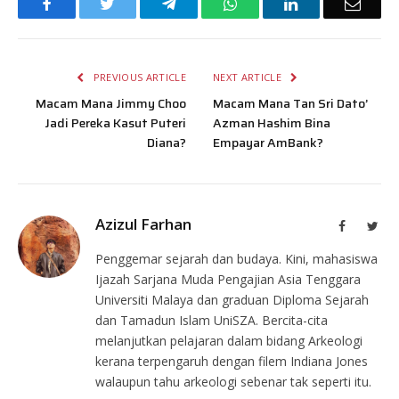
Facebook
Twitter
Telegram
WhatsApp
LinkedIn
Email
PREVIOUS ARTICLE
NEXT ARTICLE
Macam Mana Jimmy Choo
Macam Mana Tan Sri Dato’
Jadi Pereka Kasut Puteri
Azman Hashim Bina
Diana?
Empayar AmBank?
Azizul Farhan
Facebook
Twit
Penggemar sejarah dan budaya. Kini, mahasiswa
Ijazah Sarjana Muda Pengajian Asia Tenggara
Universiti Malaya dan graduan Diploma Sejarah
dan Tamadun Islam UniSZA. Bercita-cita
melanjutkan pelajaran dalam bidang Arkeologi
kerana terpengaruh dengan filem Indiana Jones
walaupun tahu arkeologi sebenar tak seperti itu.