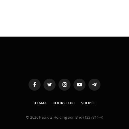
Facebook
Twitter
Instagram
YouTube
Telegram
UTAMA
BOOKSTORE
SHOPEE
© 2026 Patriots Holding Sdn Bhd (1337814-H)