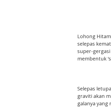
Lohong Hitam 
selepas kemati
super-gergasi 
membentuk ‘s
Selepas letup
graviti akan
galanya yang 