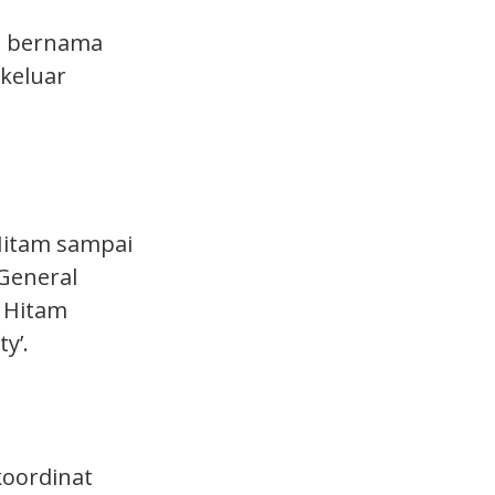
am bernama
 keluar
Hitam sampai
General
g Hitam
y’.
koordinat