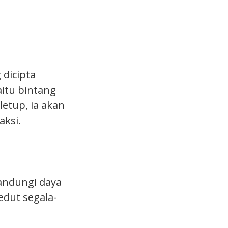
 dicipta
aitu bintang
letup, ia akan
ksi.
gandungi daya
dut segala-