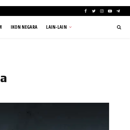
Facebook
Twitter
Instagram
YouTube
Teleg
M
IKON NEGARA
LAIN-LAIN
sa