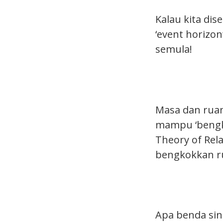
Kalau kita di
‘event horizon
semula!
Masa dan ruan
mampu ‘bengk
Theory of Rel
bengkokkan ru
Apa benda sing