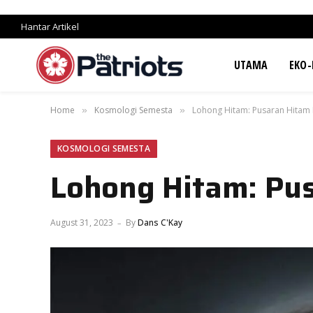
Hantar Artikel
UTAMA
EKO-
Home
Kosmologi Semesta
Lohong Hitam: Pusaran Hitam
»
»
KOSMOLOGI SEMESTA
Lohong Hitam: Pu
August 31, 2023
By
Dans C'Kay