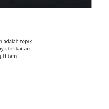
m adalah topik
nya berkaitan
g Hitam