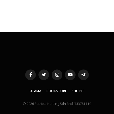
Facebook
Twitter
Instagram
YouTube
Telegram
UTAMA
BOOKSTORE
SHOPEE
© 2026 Patriots Holding Sdn Bhd (1337814-H)