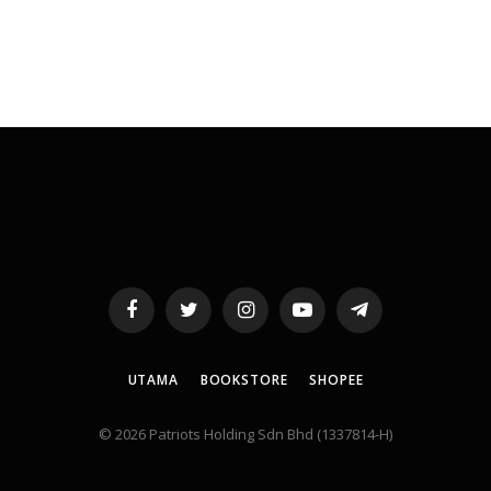
Facebook
Twitter
Instagram
YouTube
Telegram
UTAMA
BOOKSTORE
SHOPEE
© 2026 Patriots Holding Sdn Bhd (1337814-H)